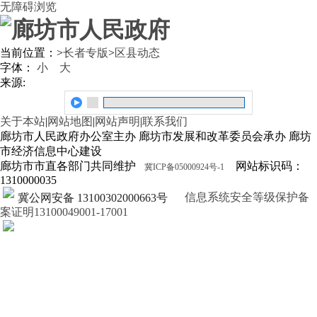
无障碍浏览
当前位置：
>
长者专版
>
区县动态
字体：
小
大
来源:
关于本站
|
网站地图
|
网站声明
|
联系我们
廊坊市人民政府办公室主办 廊坊市发展和改革委员会承办 廊坊
市经济信息中心建设
廊坊市市直各部门共同维护
网站标识码：
冀ICP备05000924号-1
1310000035
信息系统安全等级保护备
冀公网安备 13100302000663号
案证明13100049001-17001