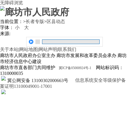
无障碍浏览
当前位置：
>
长者专版
>
区县动态
字体：
小
大
来源:
关于本站
|
网站地图
|
网站声明
|
联系我们
廊坊市人民政府办公室主办 廊坊市发展和改革委员会承办 廊坊
市经济信息中心建设
廊坊市市直各部门共同维护
网站标识码：
冀ICP备05000924号-1
1310000035
信息系统安全等级保护备
冀公网安备 13100302000663号
案证明13100049001-17001