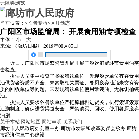
无障碍浏览
当前位置：
>
长者专版
>
区县动态
广阳区市场监管局： 开展食用油专项检查
字体：
小
大
来源: 《廊坊日报》
2019年08月05日
近日，广阳区市场监督管理局开展了餐饮消费环节食用油突
击检查。
执法人员集中检查了49家餐饮单位，发现餐饮单位存在食用
油供货者资质不齐全、未索取相关票证、餐厨废弃油脂未交有资
质的回收单位等问题。未发现餐饮单位使用散装油、无标识桶装
油。
执法人员要求各餐饮单位严把原辅料进货关，执行索证索票
追溯制度，确保进货渠道安全，严禁购买、回收、使用餐厨废弃
油脂。
关于本站
|
网站地图
|
网站声明
|
联系我们
廊坊市人民政府办公室主办 廊坊市发展和改革委员会承办 廊坊
市经济信息中心建设