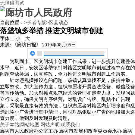
无障碍浏览
当前位置：
>
长者专版
>
区县动态
落垡镇多举措 推进文明城市创建
字体：
小
大
来源: 《廊坊日报》
2019年08月05日
为巩固市、区文明城市创建工作成果，进一步提升创建整体
水平，近日，安次区落垡镇针对辖区文明城市创建过程中存在的
问题查缺补漏，认真整改，全力推进文明城市创建工作落实。
针对违规摆摊设点的问题，该镇认真查找不足，多措并举，
立即整改。加大宣传力度，组织志愿者开展合法经营、诚信经营
等宣传活动。加大对摊点规范经营的管理和巡查力度，发现问题
立行立改，确保文明有序经营。对乱设广告牌、乱贴小广告现
象，采取最直接有效的办法，组织志愿者对辖区内新增张贴和乱
涂乱喷小广告进行集中清理，同时对易张贴小广告的地段加大巡
查力度，做到及时发现及时清理。
关于本站
|
网站地图
|
网站声明
|
联系我们
廊坊市人民政府办公室主办 廊坊市发展和改革委员会承办 廊坊