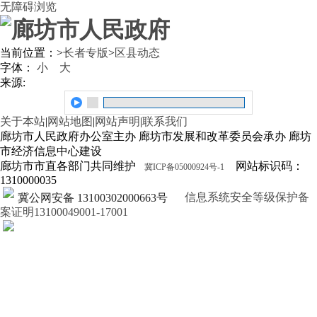
无障碍浏览
当前位置：
>
长者专版
>
区县动态
字体：
小
大
来源:
关于本站
|
网站地图
|
网站声明
|
联系我们
廊坊市人民政府办公室主办 廊坊市发展和改革委员会承办 廊坊
市经济信息中心建设
廊坊市市直各部门共同维护
网站标识码：
冀ICP备05000924号-1
1310000035
信息系统安全等级保护备
冀公网安备 13100302000663号
案证明13100049001-17001