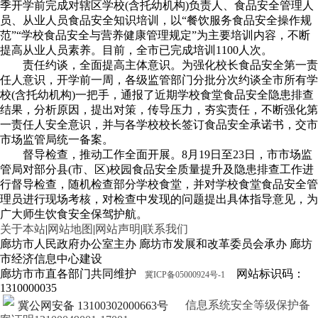
季开学前完成对辖区学校(含托幼机构)负责人、食品安全管理人
员、从业人员食品安全知识培训，以“餐饮服务食品安全操作规
范”“学校食品安全与营养健康管理规定”为主要培训内容，不断
提高从业人员素养。目前，全市已完成培训1100人次。
责任约谈，全面提高主体意识。为强化校长食品安全第一责
任人意识，开学前一周，各级监管部门分批分次约谈全市所有学
校(含托幼机构)一把手，通报了近期学校食堂食品安全隐患排查
结果，分析原因，提出对策，传导压力，夯实责任，不断强化第
一责任人安全意识，并与各学校校长签订食品安全承诺书，交市
市场监管局统一备案。
督导检查，推动工作全面开展。8月19日至23日，市市场监
管局对部分县(市、区)校园食品安全质量提升及隐患排查工作进
行督导检查，随机检查部分学校食堂，并对学校食堂食品安全管
理员进行现场考核，对检查中发现的问题提出具体指导意见，为
广大师生饮食安全保驾护航。
关于本站
|
网站地图
|
网站声明
|
联系我们
廊坊市人民政府办公室主办 廊坊市发展和改革委员会承办 廊坊
市经济信息中心建设
廊坊市市直各部门共同维护
网站标识码：
冀ICP备05000924号-1
1310000035
信息系统安全等级保护备
冀公网安备 13100302000663号