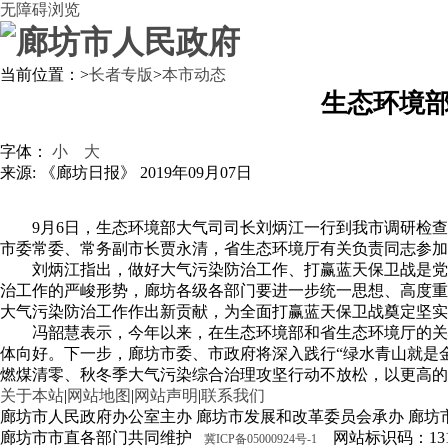
无障碍浏览
当前位置：
>
长者专版
>
本市动态
生态环境
字体：
小
大
来源: 《廊坊日报》
2019年09月07日
9月6日，生态环境部大气司司长刘炳江一行到我市调研检
市委常委、常务副市长贾永清，省生态环境厅有关负责同志参加
刘炳江指出，做好大气污染防治工作、打赢蓝天保卫战是党
治工作的严峻形势，廊坊各级各部门要进一步统一思想、高度重
大气污染防治工作作出新贡献，为全面打赢蓝天保卫战奠定坚实
冯韶慧表示，今年以来，在生态环境部和省生态环境厅的关
体向好。下一步，廊坊市委、市政府将深入践行“绿水青山就是
燃煤清零、秋冬季大气污染综合治理攻坚行动不放松，以更高的
关于本站
|
网站地图
|
网站声明
|
联系我们
廊坊市人民政府办公室主办 廊坊市发展和改革委员会承办 廊坊
廊坊市市直各部门共同维护
网站标识码：1310
冀ICP备05000924号-1