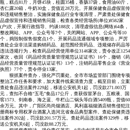
瓶，糕点81斤，月饼45块，桂圆35桶，香肠37袋，食用油60斤，
杏仁露20箱，牛奶30盒，货值近28万元。开展保健食品虚假宣传
和违规销售整治，实施保健食品行业专项清理，严肃查处保健食
品虚假宣传和违规销售问题，检查各类经营场所(单位)8582家
(户)次，开展行政指导、约谈188次，清理虚假信息(网络)64条，
整改网站、APP、公众号等7个，关闭网站、APP、公众号等10
个，捣毁制假售假窝点1个。开展药品流通领域专项整治，严厉
查处企业非法渠道购销药品、超范围经营药品、违规储存药品等
违法违规行为，检查药品经营使用单位3146家次，责令改正1254
家次，收回《药品经营质量管理规范认证证书》16个，撤销《药
品经营质量管理规范认证证书》13个，注销药品零售企业《营业
执照》77个，责令停业13家。
狠抓案件查办，强化严罚重处。全市市场监管部门围绕专项
整治工作任务和要求，加大案件线索清查力度，截至目前，立案
查处食品违法案件229起，移送公安机关1起，罚没款271.003万
元，查扣不合格“五毛”食品17公斤，查获假冒茅台、五粮液、国
窖1573、剑南春、海之蓝、牛栏山二锅头等白酒5409瓶，货值60
余万元。其中，广阳区尚尚烟酒店、凤利嘉福烟酒店销售侵犯注
册商标专用权茅台酒案入选河北省食品典型案件。查处保健类违
法案件202起，罚没款201.57万元。查处药品违法案件329件，移
送公安机关6起，罚没款88.2万元。