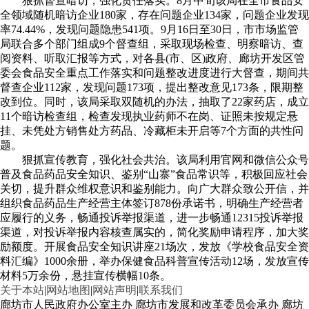
狠抓督查暗访，强化责任落实。8月中旬该局在全市食品安
全领域随机暗访企业180家，存在问题企业134家，问题企业发现
率74.44%，发现问题隐患541项。9月16日至30日，市市场监管
局联合多个部门组成9个督查组，采取现场检查、明察暗访、查
阅资料、听取汇报等方式，对各县(市、区)政府、廊坊开发区管
委会食品安全重点工作落实和问题整改进度进行大督查，期间共
督查企业112家，发现问题173项，提出整改意见173条，限期整
改到位。同时，该局采取双随机的办法，抽取了22家药店，成立
11个暗访检查组，检查发现执业药师不在岗、证照未按规定悬
挂、未凭处方销售处方药品、冷藏柜未开启等7个方面的共性问
题。
狠抓宣传教育，强化社会共治。该局利用官网和微信公众号
普及食品药品安全知识、鉴别“山寨”食品常识等，积极回应社会
关切，提升群众维权意识和鉴别能力。向广大群众致公开信，并
组织食品药品生产经营主体签订878份承诺书，明确生产经营者
应履行的义务，畅通投诉举报渠道，进一步畅通12315投诉举报
渠道，对投诉举报内容核查属实的，简化奖励申请程序，加大奖
励额度。开展食品安全知识讲座21场次，发放《学校食品安全资
料汇编》1000余册，举办保健食品科普宣传活动12场，发放宣传
材料5万余份，悬挂宣传横幅10条。
关于本站
|
网站地图
|
网站声明
|
联系我们
廊坊市人民政府办公室主办 廊坊市发展和改革委员会承办 廊坊