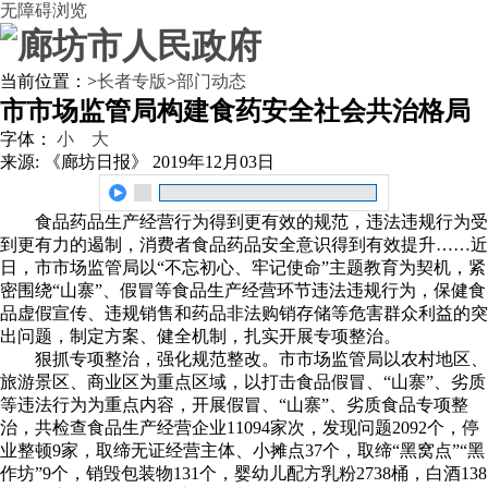
无障碍浏览
当前位置：
>
长者专版
>
部门动态
市市场监管局构建食药安全社会共治格局
字体：
小
大
来源: 《廊坊日报》
2019年12月03日
食品药品生产经营行为得到更有效的规范，违法违规行为受
到更有力的遏制，消费者食品药品安全意识得到有效提升……近
日，市市场监管局以“不忘初心、牢记使命”主题教育为契机，紧
密围绕“山寨”、假冒等食品生产经营环节违法违规行为，保健食
品虚假宣传、违规销售和药品非法购销存储等危害群众利益的突
出问题，制定方案、健全机制，扎实开展专项整治。
狠抓专项整治，强化规范整改。市市场监管局以农村地区、
旅游景区、商业区为重点区域，以打击食品假冒、“山寨”、劣质
等违法行为为重点内容，开展假冒、“山寨”、劣质食品专项整
治，共检查食品生产经营企业11094家次，发现问题2092个，停
业整顿9家，取缔无证经营主体、小摊点37个，取缔“黑窝点”“黑
作坊”9个，销毁包装物131个，婴幼儿配方乳粉2738桶，白酒138