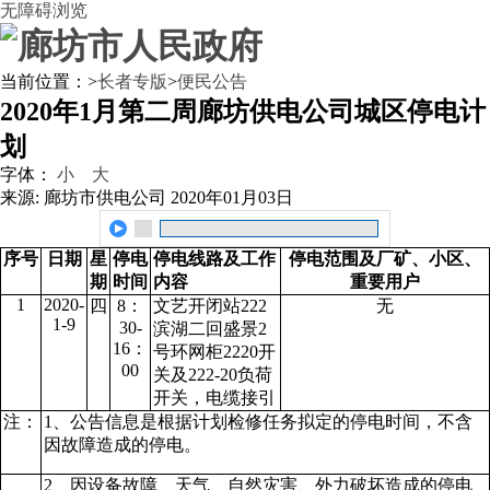
无障碍浏览
当前位置：
>
长者专版
>
便民公告
2020年1月第二周廊坊供电公司城区停电计
划
字体：
小
大
来源: 廊坊市供电公司
2020年01月03日
序号
日期
星
停电
停电线路及工作
停电范围及厂矿、小区、
期
时间
内容
重要用户
1
2020-
四
8：
文艺开闭站222
无
1-9
30-
滨湖二回盛景2
16：
号环网柜2220开
00
关及222-20负荷
开关，电缆接引
注：
1、公告信息是根据计划检修任务拟定的停电时间，不含
因故障造成的停电。
2、因设备故障、天气、自然灾害、外力破坏造成的停电