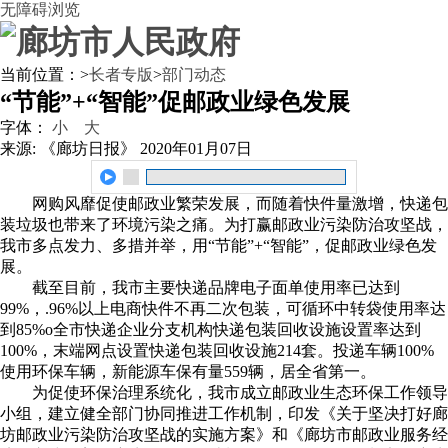
无障碍浏览
当前位置：
>
长者专版
>
部门动态
“节能”+“智能”促邮政业绿色发展
字体：
小
大
来源: 《廊坊日报》
2020年01月07日
网购风靡促使邮政业繁荣发展，而随着快件量激增，快递包
装垃圾也带来了环境污染之痛。为打赢邮政业污染防治攻坚战，
我市多点发力、多措并举，用“节能”+“智能”，促邮政业绿色发
展。
截至目前，我市主要快递品牌电子面单使用率已达到
99%，.96%以上电商快件不再二次包装，可循环中转袋使用率达
到85%o全市快递企业分支机构快递包装回收设施设置率达到
100%，末端网点设置快递包装回收设施214套。投递车辆100%
使用环保车辆，新能源车保有量559辆，居全省第一。
为促使环保治理系统化，我市成立邮政业生态环保工作领导
小组，建立健全部门协同推进工作机制，印发《关于坚决打好廊
坊邮政业污染防治攻坚战的实施方案》和《廊坊市邮政业服务经