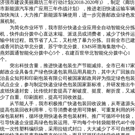
济强市建设美丽廊坊三年行动计划(2018-2020年)》，制定《廊坊
市新能源汽车推广应用三年作战计划》，推进老旧快递运输车辆
加快淘汰，大力推广新能源车辆使用，进一步完善邮政业绿色发
展机制。
为简化作业环节，我市部分快递企业应用全自动智能化分拣
机，快件由分拨中心直达末端、派送员或消费者，减少了快件运
输中转过程。既节省了人工，又杜绝了暴力分拣。目前全市已建
成香河韵达华北分拨、苏宁华北分拨、EMS环渤海集散中心、
燕郊圆通智能化分拨中心5个，在建百世华北智能化分拨中心1
个。
突出科技含量，推进快递包装生产节能减排。全市已有17家
邮政企业具备生产绿色快递包装用品用具能力，其中大厂回族自
治县众知邦和印刷包装有限公司被国家邮政局评为指定绿色包装
试点企业，参与制定快递业绿色包装国家新标准，并研发推出牛
皮纸快递封套，比传统封套提高了耐破度、挺度、耐折度，又减
少了自重、印刷面积，提高可回收效益。
从节能人手，我市积极推广快递包装回收设施，从寄递源头
提高包装回收利用率，引导消费者使用可降解、可重复利用的环
保包装材料，循环使用快递各类包装材料。推广可循环中转袋，
引导快递企业提高绿色包装运用。平均每个中转袋能替代40个传
统一次性塑料编织袋，采用拉链式封口，大大减少了不可自然降