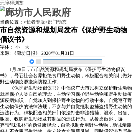
无障碍浏览
当前位置：
>
长者专版
>
部门动态
市自然资源和规划局发布《保护野生动物
倡议书》
字体：
小
大
来源: 《廊坊日报》
2020年01月31日
1月28日，市自然资源和规划局发布《保护野生动物倡议
书》，号召社会各界拒绝食用野生动物，积极配合相关部门做好
野生动物疫源疫病防控工作。
《保护野生动物倡议书》中倡议广大市民树立保护野生动物
就是保护人类自己的理念，主动学习保护野生动物和野生动物疫
源疫病知识，自觉加入到保护野生动物的行动中来。自觉遵守野
生动物保护的法律法规，不参与并自觉抵制盗捕盗猎野生动物的
违法行为。积极配合相关部门依法打击非法猎捕、滥杀、出售、
贩卖、收购野生动物及其制品的违法行为。从餐桌做起，摒
弃“野味滋补”的伪健康观念，自觉抵制食用野生动物，劝诫亲朋
好友不食用野生动物，树立饮食文明新风尚。同时倡议涉及野生