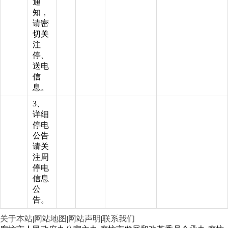
通
知，
请密
切关
注
停、
送电
信
息。
3、
详细
停电
公告
请关
注周
停电
信息
公
告。
关于本站
|
网站地图
|
网站声明
|
联系我们