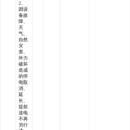
2、
因设
备故
障、
天
气、
自然
灾
害、
外力
破坏
造成
的停
电取
消、
延
长、
提前
送电
不再
另行