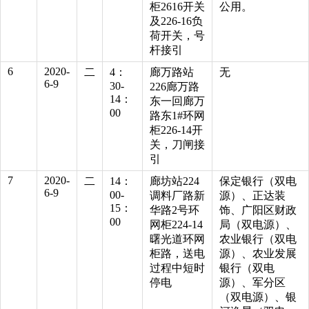
柜2616开关
公用。
及226-16负
荷开关，号
杆接引
6
2020-
二
4：
廊万路站
无
6-9
30-
226廊万路
14：
东一回廊万
00
路东1#环网
柜226-14开
关，刀闸接
引
7
2020-
二
14：
廊坊站224
保定银行（双电
6-9
00-
调料厂路新
源）、正达装
15：
华路2号环
饰、广阳区财政
00
网柜224-14
局（双电源）、
曙光道环网
农业银行（双电
柜路，送电
源）、农业发展
过程中短时
银行（双电
停电
源）、军分区
（双电源）、银