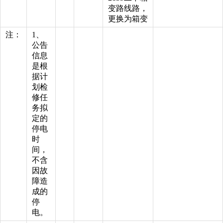
变路线路，
更换为箱变
注：
1、
公告
信息
是根
据计
划检
修任
务拟
定的
停电
时
间，
不含
因故
障造
成的
停
电。