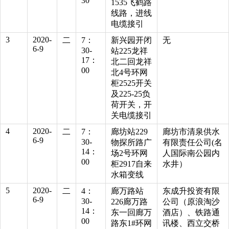
30
1535飞鹤路
线路，进线
电缆接引
3
2020-
二
7：
新兴园开闭
无
6-9
30-
站225龙祥
17：
北二回龙祥
00
北4号环网
柜2525开关
及225-25负
荷开关，开
关电缆接引
4
2020-
二
7：
廊坊站229
廊坊市清泉供水
6-9
30-
物探所路广
有限责任公司(名
14：
场2号环网
人国际南公园内
00
柜2917自来
水井）
水箱变线
5
2020-
二
4：
廊万路站
东成升投资有限
6-9
30-
226廊万路
公司（原浪淘沙
14：
东一回廊万
酒店）、铁路通
00
路东1#环网
讯楼、西立交桥