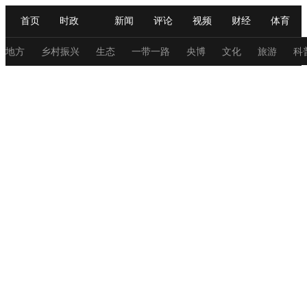
首页
时政
新闻
评论
视频
财经
体育
人民领袖习近平
直播
海外频道
片库
iPanda
栏目大全
联播+
English
中国领导人
节目单
Монгол
听音
央视快评
微视频
习式妙语
主持人
地方
乡村振兴
生态
一带一路
央博
文化
旅游
科
总台春晚
网络春晚
共产党员网
秧纪录
纪录片网
新闻
国内
国际
评论
经济
军事
科技
法
人民领袖习近平
联播+
热解读
天天学习
习式妙语
视频
小央视频
小央直播
直播中国
熊猫频道
V
现场
前线
比划
快看
蓝海中国
新兵请入列
体育
直播
竞猜
2026年世界杯
2026年冬奥会
C
VIP会员
CCTV奥林匹克频道
生活体育大会
体育江湖