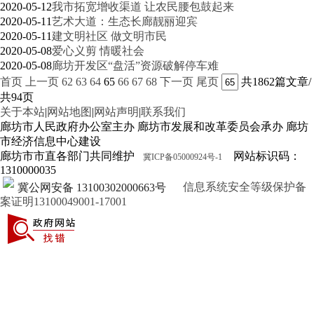
2020-05-12
我市拓宽增收渠道 让农民腰包鼓起来
2020-05-11
艺术大道：生态长廊靓丽迎宾
2020-05-11
建文明社区 做文明市民
2020-05-08
爱心义剪 情暖社会
2020-05-08
廊坊开发区“盘活”资源破解停车难
首页
上一页
62
63
64
65
66
67
68
下一页
尾页
共1862篇文章/
共94页
关于本站
|
网站地图
|
网站声明
|
联系我们
廊坊市人民政府办公室主办 廊坊市发展和改革委员会承办 廊坊
市经济信息中心建设
廊坊市市直各部门共同维护
网站标识码：
冀ICP备05000924号-1
1310000035
信息系统安全等级保护备
冀公网安备 13100302000663号
案证明13100049001-17001