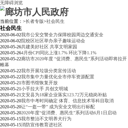
无障碍浏览
当前位置：
>
长者专版
>
社会民生
社会民生
2020-06-02
我市公安交警全力保障校园周边交通安全
2020-06-02
院校区社区举办亲子趣味运动会
2020-05-26
共建美好社区 共享文明家园
2020-05-26
4月份CPI同比上涨1.7% 环比下降1.1%
2020-05-22
廊坊市2020年度 “促消费、惠民生”系列活动即将拉开
帷幕
2020-05-22
我市开展垃圾分类宣传活动
2020-05-22
我市集中力量优化全市停车资源配置
2020-05-21
市图书馆恢复开放
2020-05-21
小手拉大手 共创文明城
2020-05-21
文安县为18家企业落实123.72万元稳岗补贴
2020-05-20
我市中考时间确定 体育、信息技术等科目取消
2020-05-20
让“一盔一带” 成为安全文明出行标配
2020-05-20
2020年度“促消费、惠民生”系列活动6月1日启动
2020-05-15
我市整治不文明养犬行为
2020-05-15
消防宣传教育进社区