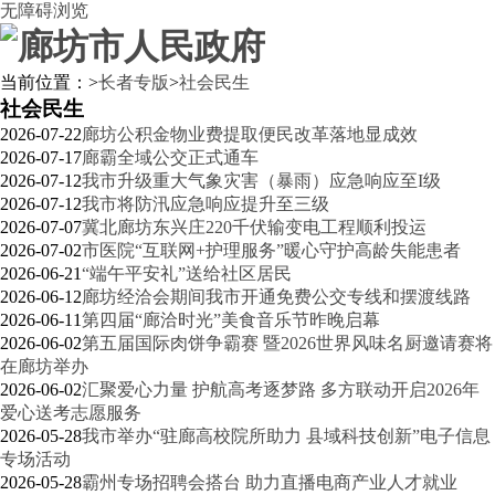
无障碍浏览
当前位置：
>
长者专版
>
社会民生
社会民生
2026-07-22
廊坊公积金物业费提取便民改革落地显成效
2026-07-17
廊霸全域公交正式通车
2026-07-12
我市升级重大气象灾害（暴雨）应急响应至I级
2026-07-12
我市将防汛应急响应提升至三级
2026-07-07
冀北廊坊东兴庄220千伏输变电工程顺利投运
2026-07-02
市医院“互联网+护理服务”暖心守护高龄失能患者
2026-06-21
“端午平安礼”送给社区居民
2026-06-12
廊坊经洽会期间我市开通免费公交专线和摆渡线路
2026-06-11
第四届“廊洽时光”美食音乐节昨晚启幕
2026-06-02
第五届国际肉饼争霸赛 暨2026世界风味名厨邀请赛将
在廊坊举办
2026-06-02
汇聚爱心力量 护航高考逐梦路 多方联动开启2026年
爱心送考志愿服务
2026-05-28
我市举办“驻廊高校院所助力 县域科技创新”电子信息
专场活动
2026-05-28
霸州专场招聘会搭台 助力直播电商产业人才就业