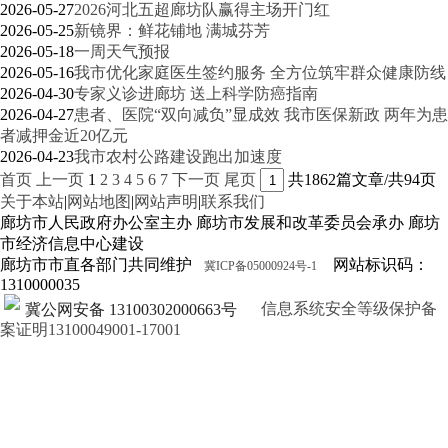
2026-05-27
2026河北五超廊坊队赢得主场开门红
2026-05-25
新镜界：鲜花铺地 满城芬芳
2026-05-18
一周天气预报
2026-05-16
我市优化家庭医生签约服务 全方位筑牢群众健康防线
2026-04-30
专家义诊进廊坊 送上科学防癌指南
2026-04-27
患者、医院“双向减负”显成效 我市医保新政 两年为患
者减押金近20亿元
2026-04-23
我市农村公路建设跑出加速度
首页
上一页
1
2
3
4
5
6
7
下一页
尾页
共1862篇文章/共94页
关于本站
|
网站地图
|
网站声明
|
联系我们
廊坊市人民政府办公室主办 廊坊市发展和改革委员会承办 廊坊
市经济信息中心建设
廊坊市市直各部门共同维护
网站标识码：
冀ICP备05000924号-1
1310000035
信息系统安全等级保护备
冀公网安备 13100302000663号
案证明13100049001-17001