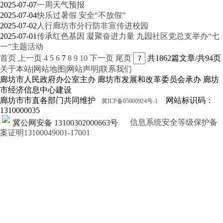
2025-07-07
一周天气预报
2025-07-04
快乐过暑假 安全“不放假”
2025-07-02
人行廊坊市分行防非宣传进校园
2025-07-01
传承红色基因 凝聚奋进力量 九园社区党总支举办“七
一”主题活动
首页
上一页
4
5
6
7
8
9
10
下一页
尾页
共1862篇文章/共94页
关于本站
|
网站地图
|
网站声明
|
联系我们
廊坊市人民政府办公室主办 廊坊市发展和改革委员会承办 廊坊
市经济信息中心建设
廊坊市市直各部门共同维护
网站标识码：
冀ICP备05000924号-1
1310000035
信息系统安全等级保护备
冀公网安备 13100302000663号
案证明13100049001-17001