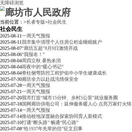
无障碍浏览
当前位置：
>
长者专版
>
社会民生
社会民生
2025-08-11
一周天气预报
2025-08-11
我市集中清理个人住房公积金睡眠账户
2025-08-07
“廊坊五超”8月9日激情开战
2025-08-06
“我报名！”
2025-08-04
周四立秋 暑热未消
2025-08-04
雨夜中的“暖心书记”
2025-08-04
脊柱侧弯防控工程护佑中小学生健康成长
2025-07-30
廊坊全力以赴战汛情保安全
2025-07-28
一周天气预报
2025-07-21
一周天气预报
2025-07-20
我市打造“城市15分钟、乡村5公里”就业服务圈
2025-07-18
国网廊坊供电公司：延伸服务暖人心 点亮万家灯火情
2025-07-14
一周天气预报
2025-07-14
推动校地深度融合探索协同育人新模式
2025-07-10
打通“断头路” 畅通“民心路”
2025-07-08
“给1937年先辈的信”征文启事