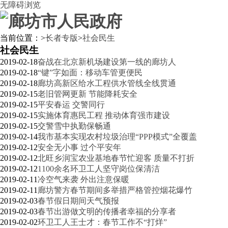
无障碍浏览
当前位置：
>
长者专版
>
社会民生
社会民生
2019-02-18
奋战在北京新机场建设第一线的廊坊人
2019-02-18
“键”字如面：移动车管更便民
2019-02-18
廊坊高新区给水工程供水管线全线贯通
2019-02-15
老旧管网更新 节能降耗安全
2019-02-15
平安春运 交警同行
2019-02-15
实施体育惠民工程 推动体育强市建设
2019-02-15
交警雪中执勤保畅通
2019-02-14
我市基本实现农村垃圾治理“PPP模式”全覆盖
2019-02-12
安全无小事 过个平安年
2019-02-12
北旺乡润宝农业基地春节忙迎客 质量不打折
2019-02-12
1100余名环卫工人坚守岗位保清洁
2019-02-11
冷空气来袭 外出注意保暖
2019-02-11
廊坊警方春节期间多举措严格管控烟花爆竹
2019-02-03
春节假日期间天气预报
2019-02-03
春节出游做文明的传播者幸福的分享者
2019-02-02
环卫工人王士才：春节工作不“打烊”