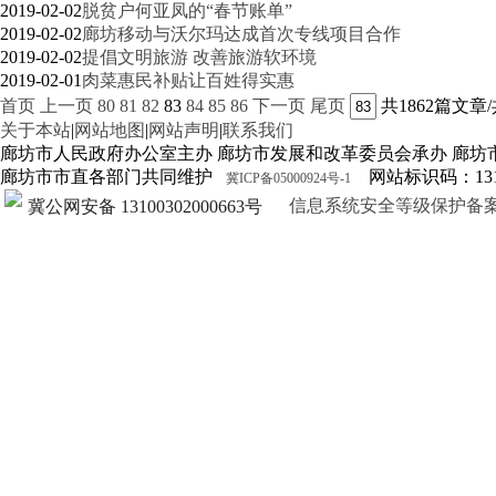
2019-02-02
脱贫户何亚凤的“春节账单”
2019-02-02
廊坊移动与沃尔玛达成首次专线项目合作
2019-02-02
提倡文明旅游 改善旅游软环境
2019-02-01
肉菜惠民补贴让百姓得实惠
首页
上一页
80
81
82
83
84
85
86
下一页
尾页
共1862篇文章/
关于本站
|
网站地图
|
网站声明
|
联系我们
廊坊市人民政府办公室主办 廊坊市发展和改革委员会承办 廊坊
廊坊市市直各部门共同维护
网站标识码：1310
冀ICP备05000924号-1
信息系统安全等级保护备案证明13
冀公网安备 13100302000663号