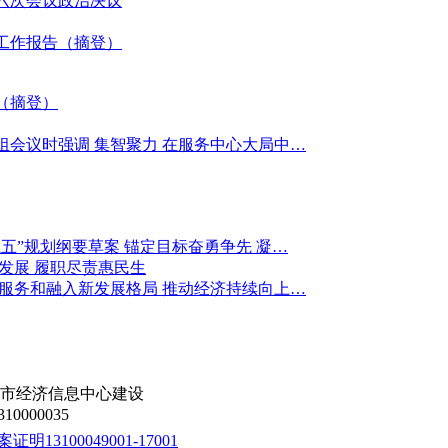
六次会议政治决议
工作报告（摘登）
（摘登）
会议时强调 集智聚力 在服务中心大局中…
五”规划纲要草案 锚定目标奋勇争先 凝…
发展 履职尽责惠民生
服务和融入新发展格局 推动经济持续向上…
坊市经济信息中心建设
000035
3100049001-17001