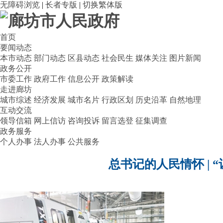
无障碍浏览
|
长者专版
|
切换繁体版
首页
要闻动态
本市动态
部门动态
区县动态
社会民生
媒体关注
图片新闻
政务公开
市委工作
政府工作
信息公开
政策解读
走进廊坊
城市综述
经济发展
城市名片
行政区划
历史沿革
自然地理
互动交流
领导信箱
网上信访
咨询投诉
留言选登
征集调查
政务服务
个人办事
法人办事
公共服务
总书记的人民情怀 |
“