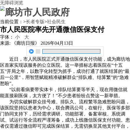
无障碍浏览
当前位置：
>
长者专版
>
社会民生
市人民医院率先开通微信医保支付
字体：
小
大
来源: 《廊坊日报》
2026年04月13日
近日，市人民医院正式开通微信医保支付功能，成为廊坊地
区首家实现该服务的公立医院。这一举措标志着医院在“十五
五”开局之年，以数字化转型为抓手，成功打通了就医结算的“最
后一公里”，用智慧赋能精准破解群众“排队难、结算繁”的“急难
愁盼”。
“以前看病要带实体卡，排队结算要等半天，现在用微信就
能直接刷医保，太方便了！”不少患者纷纷点赞这一新举措。
为切实破解群众挂号难、排队久、流程繁等急难愁盼问题，
该医院坚持以患者为中心，联合腾讯公司，在银行、医保等多部
门协同支持下，历经需求调研、功能部署、备案审核、系统调
试、试运行等全流程严谨筹备，成功上线微信医保支付功能。患
者仅需通过微信即可完成医保结算，无需切换至其他支付平台，