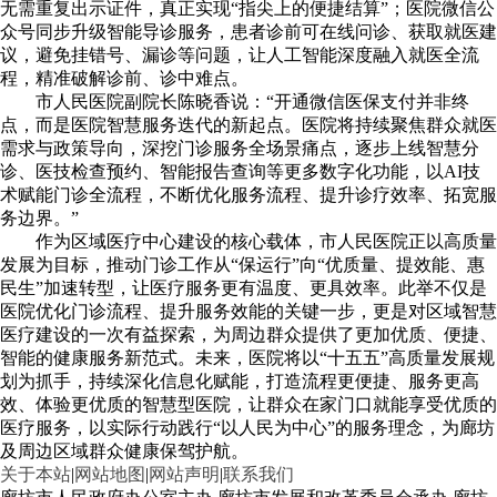
无需重复出示证件，真正实现“指尖上的便捷结算”；医院微信公
众号同步升级智能导诊服务，患者诊前可在线问诊、获取就医建
议，避免挂错号、漏诊等问题，让人工智能深度融入就医全流
程，精准破解诊前、诊中难点。
市人民医院副院长陈晓香说：“开通微信医保支付并非终
点，而是医院智慧服务迭代的新起点。医院将持续聚焦群众就医
需求与政策导向，深挖门诊服务全场景痛点，逐步上线智慧分
诊、医技检查预约、智能报告查询等更多数字化功能，以AI技
术赋能门诊全流程，不断优化服务流程、提升诊疗效率、拓宽服
务边界。”
作为区域医疗中心建设的核心载体，市人民医院正以高质量
发展为目标，推动门诊工作从“保运行”向“优质量、提效能、惠
民生”加速转型，让医疗服务更有温度、更具效率。此举不仅是
医院优化门诊流程、提升服务效能的关键一步，更是对区域智慧
医疗建设的一次有益探索，为周边群众提供了更加优质、便捷、
智能的健康服务新范式。未来，医院将以“十五五”高质量发展规
划为抓手，持续深化信息化赋能，打造流程更便捷、服务更高
效、体验更优质的智慧型医院，让群众在家门口就能享受优质的
医疗服务，以实际行动践行“以人民为中心”的服务理念，为廊坊
及周边区域群众健康保驾护航。
关于本站
|
网站地图
|
网站声明
|
联系我们