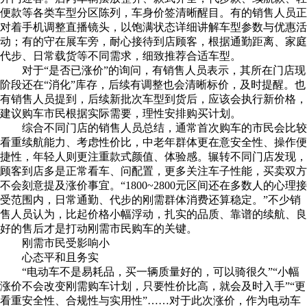
便款等各类车型分区陈列，车身价签清晰醒目。有的销售人员正
对着手机调整直播镜头，以饱满状态详细讲解车型参数与优惠活
动；有的守在展车旁，耐心接待到店顾客，根据通勤距离、家庭
代步、日常载货等不同需求，细致推荐合适车型。
对于“是否已涨价”的询问，有销售人员表示，其所在门店现
阶段还在“消化”库存，后续有调整也会清晰标价，及时提醒。也
有销售人员提到，后续新批次车型到货后，应该会执行新价格，
建议购车市民根据实际需要，理性安排购买计划。
综合不同门店的销售人员总结，通常首次购车的市民会比较
看重续航能力、考虑性价比，中老年群体更在意安全性、操作便
捷性，年轻人则更注重款式颜值、体验感。辗转不同门店发现，
顾客到店多是正常看车、问配置，更多关注车子性能，买卖双方
不会刻意提及涨价事宜。“1800~2800元区间还在多数人的心理接
受范围内，日常通勤、代步的刚需群体消费还算稳定。”不少销
售人员认为，比起价格小幅浮动，扎实的品质、靠谱的续航、良
好的售后才是打动刚需市民购车的关键。
刚需市民受影响小
心态平和且务实
“电动车不是易耗品，买一辆质量好的，可以骑很久”“小幅
涨价不会改变刚需购车计划，只要性价比高，就会及时入手”“更
看重安全性、合规性与实用性”……对于此次涨价，作为电动车