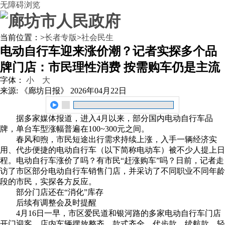
无障碍浏览
当前位置：
>
长者专版
>
社会民生
电动自行车迎来涨价潮？记者实探多个品
牌门店：市民理性消费 按需购车仍是主流
字体：
小
大
来源: 《廊坊日报》
2026年04月22日
据多家媒体报道，进入4月以来，部分国内电动自行车品
牌，单台车型涨幅普遍在100~300元之间。
春风和煦，市民短途出行需求持续上涨，入手一辆经济实
用、代步便捷的电动自行车（以下简称电动车）被不少人提上日
程。电动自行车涨价了吗？有市民“赶涨购车”吗？日前，记者走
访了市区部分电动自行车销售门店，并采访了不同职业不同年龄
段的市民，实探各方反应。
部分门店还在“消化”库存
后续有调整会及时提醒
4月16日一早，市区爱民道和银河路的多家电动自行车门店
开门迎客。店内车辆摆放整齐、款式齐全，代步款、续航款、轻