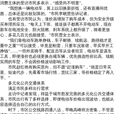
消费主体的受访市民多表示，“感受尚不明显”。
“我想换一辆电动车，算上以旧换新折抵，还有直播间优
惠，总体还是比较划算的。”市民李晓慧告诉记者。
也有受访市民认为，涨价虽增加了购车成本，但为安全升级
买单理所应当。“每天上下班、接送孩子都离不开电动车，现在
新车在电池安全、防火阻燃、刹车系统上都升级了，骑着更放
心，多花几百元也能接受。”市民贾女士表示。
“我们靠电动车跑单挣钱，车子耐骑、续航远、跑得稳才是
重中之重”“可以接受，毕竟是刚需，只要车况靠谱，早买早开工
挣钱”……一些外卖骑手、配送员等从业者坦言，电动车是谋生
工具，即便涨价也必须更换合规车辆，优先挑选性价比高、续航
实用的车型，不会因价格波动影响工作。
市民赵红艳有购买意向，但不愿“赶涨购车”，“就是日常买
菜、短途代步，先看看市场行情，货比三家，等价格稳定了再入
手。”
多元化公共交通体系
满足市民多样出行需求
走访中记者发现，得益于城市愈发完善的多元化公共交通体
系，市民出行有了多样选择，即便电动车价格出现波动，也能从
容选择适合自己的出行方式。
时下，市区公交线路四通八达，早晚高峰班次密集，不管是