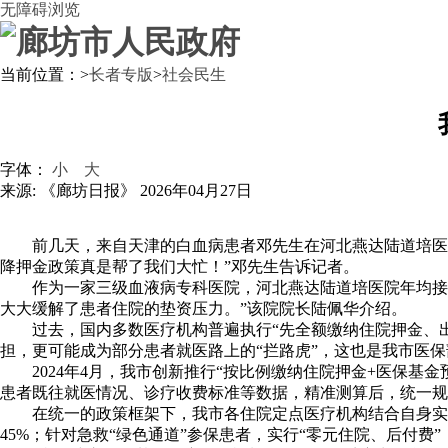
无障碍浏览
当前位置：
>
长者专版
>
社会民生
字体：
小
大
来源: 《廊坊日报》
2026年04月27日
前几天，来自天津的白血病患者邓先生在河北燕达陆道培医
降押金政策真是帮了我们大忙！”邓先生告诉记者。
作为一家三级血液病专科医院，河北燕达陆道培医院年均接诊
大大缓解了患者住院的垫资压力。”该院院长陆佩华介绍。
过去，国内多数医疗机构普遍执行“先全额缴纳住院押金、
担，更可能成为部分患者就医路上的“拦路虎”，这也是我市医
2024年4月，我市创新推行“按比例缴纳住院押金+医保
患者既往就医情况、诊疗收费标准等数据，精准测算后，统一规范
在统一的政策框架下，我市各住院定点医疗机构结合自身实
45%；针对急救“绿色通道”参保患者，实行“零元住院、后付