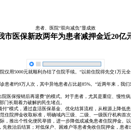
患者、医院“双向减负”显成效
我市医保新政两年为患者减押金近20亿
院仅用5000元就顺利办结了住院手续。“以前住院得先交1万元
患者约9万人次，其中异地患者占比超85%。“近两年来，我们对
出院医保报销后再退费”的模式。对于患者，尤其是重症、慢性
保部门长期着力破解的民生堵点。
基金预付”模式，通过盘活医保基金、优化结算流程，从根源上降
住院押金收取标准，明确域内三级、二级、一级医疗机构首次收取
际，推出个性化便民举措，进一步降低或减免患者住院押金。以
费”，先救治后结算；对低保户、困难户等患者免收住院押金，患