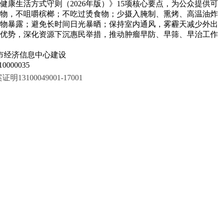
健康生活方式守则（2026年版）》15项核心要点，为公众提
物，不咀嚼槟榔；不吃过烫食物；少摄入腌制、熏烤、高温油炸
物暴露；避免长时间日光暴晒；保持室内通风，雾霾天减少外出
优势，深化资源下沉惠民举措，推动肿瘤早防、早筛、早治工作
市经济信息中心建设
000035
100049001-17001