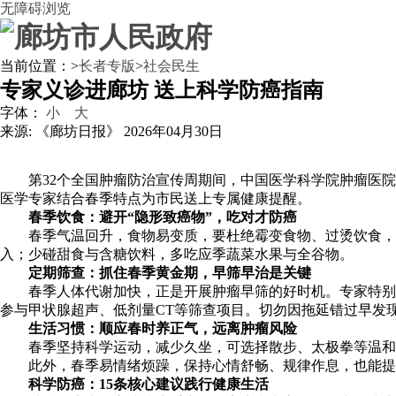
无障碍浏览
当前位置：
>
长者专版
>
社会民生
专家义诊进廊坊 送上科学防癌指南
字体：
小
大
来源: 《廊坊日报》
2026年04月30日
第32个全国肿瘤防治宣传周期间，中国医学科学院肿瘤医院
医学专家结合春季特点为市民送上专属健康提醒。
春季饮食：避开“隐形致癌物”，吃对才防癌
春季气温回升，食物易变质，要杜绝霉变食物、过烫饮食，
入；少碰甜食与含糖饮料，多吃应季蔬菜水果与全谷物。
定期筛查：抓住春季黄金期，早筛早治是关键
春季人体代谢加快，正是开展肿瘤早筛的好时机。专家特别
参与甲状腺超声、低剂量CT等筛查项目。切勿因拖延错过早发
生活习惯：顺应春时养正气，远离肿瘤风险
春季坚持科学运动，减少久坐，可选择散步、太极拳等温和
此外，春季易情绪烦躁，保持心情舒畅、规律作息，也能提
科学防癌：15条核心建议践行健康生活