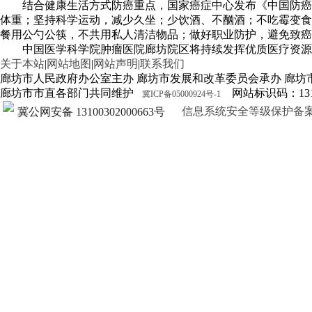
结合健康生活方式防癌重点，国家癌症中心发布《中国防癌
体重；坚持科学运动，减少久坐；少饮酒、不酗酒；不吃霉变食
餐用公勺公筷，不共用私人清洁物品；做好职业防护，避免致癌
中国医学科学院肿瘤医院廊坊院区将持续发挥优质医疗资源
关于本站
|
网站地图
|
网站声明
|
联系我们
廊坊市人民政府办公室主办 廊坊市发展和改革委员会承办 廊坊
廊坊市市直各部门共同维护
网站标识码：1310
冀ICP备05000924号-1
信息系统安全等级保护备案证明13
冀公网安备 13100302000663号