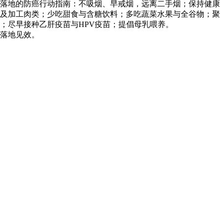
供可落地的防癌行动指南：不吸烟、早戒烟，远离二手烟；保持健康
及加工肉类；少吃甜食与含糖饮料；多吃蔬菜水果与全谷物；聚
；尽早接种乙肝疫苗与HPV疫苗；提倡母乳喂养。
落地见效。