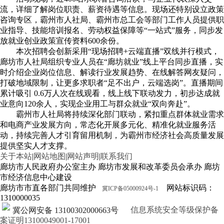
流，详细了解岗位职责、薪资待遇等信息。现场还特别设立政策
咨询专区，霸州市人社局、霸州市总工会等部门工作人员提供职
业指导、技能培训报名、劳动权益保障等“一站式”服务，同步发
放就业创业政策宣传资料600余份。
本次招聘会创新采用“现场招聘+云端直播”双线并行模式，
廊坊市人社局组织专业人员在“廊坊就业”线上平台同步直播，实
时介绍企业岗位信息、解读行业发展趋势、在线解答网友疑问，
打破地域限制，让更多求职者“足不出户，云端选岗”。直播期间
累计吸引 0.6万人次在线观看，线上线下联动发力，初步达成就
业意向120余人，实现企业用工与群众就业“双向奔赴”。
霸州市人社局将持续深化部门联动，紧扣重点群体就业需求
和电商产业发展方向，常态化开展多元化、精准化就业服务活
动，持续完善人才引育留用机制，为霸州市经济社会高质量发展
提供坚实人才支撑。
关于本站
|
网站地图
|
网站声明
|
联系我们
廊坊市人民政府办公室主办 廊坊市发展和改革委员会承办 廊坊
市经济信息中心建设
廊坊市市直各部门共同维护
网站标识码：
冀ICP备05000924号-1
1310000035
信息系统安全等级保护备
冀公网安备 13100302000663号
案证明13100049001-17001