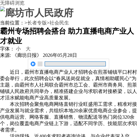
无障碍浏览
当前位置：
>
长者专版
>
社会民生
霸州专场招聘会搭台 助力直播电商产业人
才就业
字体：
小
大
来源: 《廊坊日报》
2026年05月28日
近日，霸州市直播电商产业人才招聘会在煎茶铺镇平口村村
委会举行，此次招聘会以“春风送岗促就业，真情相助暖民心”为
主题，由霸州市人社局联合霸州市总工会、霸州市商务局、煎茶
铺镇人民政府共同举办，精准搭建企业与求职者对接桥梁，以人
才活水赋能电商产业高质量发展。
本次招聘会聚焦电商网络直销行业旺盛用工需求，精准对接
产业发展与就业需求，共组织本地20余家优质电商企业参会，提
供电商运营、网络客服、直播销售、物流配送等热门岗位320余
个，岗位覆盖电商产业链上下游，适配不同学历、技能层次求职
者需求。
活动现场，近400名求职者咨询洽谈，与企业代表深入交