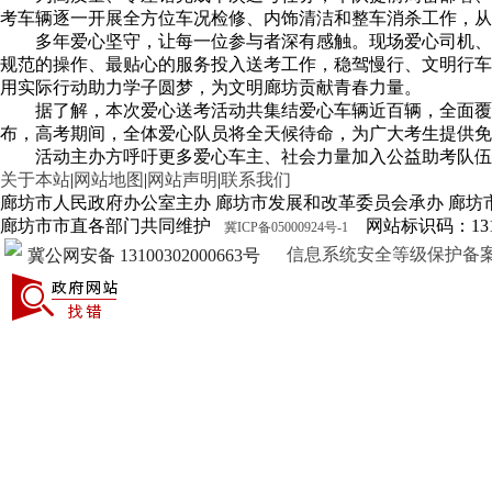
考车辆逐一开展全方位车况检修、内饰清洁和整车消杀工作，从
多年爱心坚守，让每一位参与者深有感触。现场爱心司机、
规范的操作、最贴心的服务投入送考工作，稳驾慢行、文明行车
用实际行动助力学子圆梦，为文明廊坊贡献青春力量。
据了解，本次爱心送考活动共集结爱心车辆近百辆，全面覆
布，高考期间，全体爱心队员将全天候待命，为广大考生提供免
活动主办方呼吁更多爱心车主、社会力量加入公益助考队伍
关于本站
|
网站地图
|
网站声明
|
联系我们
廊坊市人民政府办公室主办 廊坊市发展和改革委员会承办 廊坊
廊坊市市直各部门共同维护
网站标识码：1310
冀ICP备05000924号-1
信息系统安全等级保护备案证明13
冀公网安备 13100302000663号