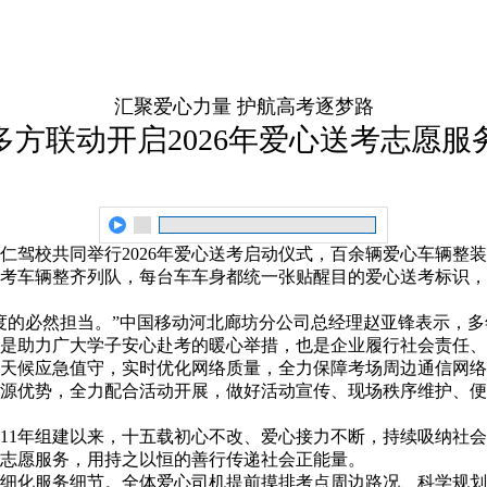
汇聚爱心力量 护航高考逐梦路
多方联动开启2026年爱心送考志愿服
仁驾校共同举行2026年爱心送考启动仪式，百余辆爱心车辆整
考车辆整齐列队，每台车车身都统一张贴醒目的爱心送考标识，
度的必然担当。”中国移动河北廊坊分公司总经理赵亚锋表示，
是助力广大学子安心赴考的暖心举措，也是企业履行社会责任、
天候应急值守，实时优化网络质量，全力保障考场周边通信网络
源优势，全力配合活动开展，做好活动宣传、现场秩序维护、便
011年组建以来，十五载初心不改、爱心接力不断，持续吸纳社
志愿服务，用持之以恒的善行传递社会正能量。
细化服务细节。全体爱心司机提前摸排考点周边路况、科学规划