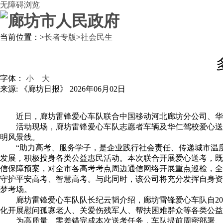
无障碍浏览
当前位置：
>
长者专版
>
社会民生
字体：
小
大
来源: 《廊坊日报》
2026年06月02日
近日，廊坊雷锋爱心车队联合中国移动河北廊坊分公司、华
活动现场，廊坊雷锋爱心车队志愿者车辆及华仁驾校爱心送
明风景线。
“助力高考、服务学子，是企业践行社会责任、传递城市温
发展，积极投身各类公益惠民活动。本次联合开展爱心送考，既
信保障预案，对全市各高考考点周边通信网络开展重点巡检，全
守护平安高考、智慧高考。与此同时，该公司将充分发挥自身资
梦考场。
廊坊雷锋爱心车队队长纪云韬介绍，廊坊雷锋爱心车队自2
化开展慰问孤寡老人、关爱伤残军人、帮扶困难群众等各类公益
为高质量、零差错完成本次送考任务，车队提前周密部署、