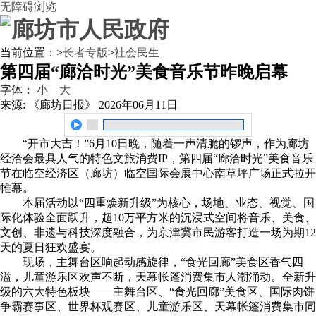
无障碍浏览
当前位置：
>
长者专版
>
社会民生
第四届“廊洽时光”美食音乐节昨晚启幕
字体：
小
大
来源: 《廊坊日报》
2026年06月11日
“开市大吉！”6月10日晚，随着一声清脆的锣声，作为廊坊
经洽会最具人气的特色文旅消费IP，第四届“廊洽时光”美食音乐
节在临空经济区（廊坊）临空国际会展中心南草坪广场正式拉开
帷幕。
本届活动以“四重焕新升级”为核心，场地、业态、视觉、国
际化体验全面跃升，超10万平方米的沉浸式空间将音乐、美食、
文创、非遗与科技深度融合，为京津冀市民游客打造一场为期12
天的夏日狂欢盛宴。
现场，主舞台区响起动感旋律，“食光回廊”美食区香气四
溢，儿童游乐区欢声不断，天幕帐篷消费集市人潮涌动。全新升
级的六大特色板块——主舞台区、“食光回廊”美食区、国际肉饼
争霸赛事区、世界杯观赛区、儿童游乐区、天幕帐篷消费集市同