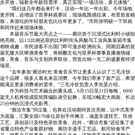
步开放，辐射全年龄段需求，真正实现“一场活动，多元体验”。
“我们这几年都会来打卡，活动一年比一年出彩。今年场地
更开阔，还增设了世界杯观赛区，现场氛围感拉满，布景愈发精
致，来游玩的年轻朋友也比往年更多了。”市民张明硕一下班就
和同伴赶来现场体验。
本届音乐节最大亮点之一——廊坊首个沉浸式比利时小镇惊
艳亮相。以1∶1比例还原的比利时街头风貌与工业风集装箱市集
相映成趣，市民游客不出国门即可漫步欧洲街头。同期启幕的首
届瓦隆大区啤酒美食节，将精酿文化与世界杯赛事直播激情碰
撞，美食、音乐与文创跨界联动，营造出独一无二的盛夏夜经济
场景。
“去年参加‘廊洽时光’美食音乐节让更多人认识了三毛冷饮
这个品牌，很多人慕名来店消费。今年我们带来了新产品，希望
能满足更多消费者的需求。”三毛冷饮负责人李光昊介绍。
作为科技与艺术融合的重头戏，6月15日至21日每晚，6000
架无人机将组成双矩阵编队凌空起舞，呈现20幅宏大画面、长达
25分钟的沉浸式光影秀。
“廊洽市集”同尘集，也将在活动期间首次亮相，以中式美学
为底蕴，汇聚全国170余位原创手作摊主，涵盖非遗技艺、民俗
工艺、原创设计及特色茶饮美食。此外，“廊洽市集”还征集了全
省重点特色产业集群好物、廊坊非遗手工艺品、航司轻食等产