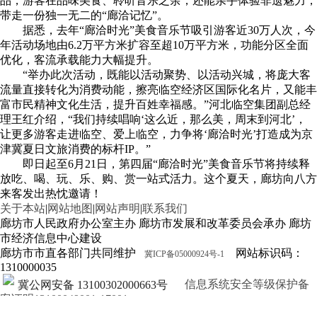
品，游客在品味美食、聆听音乐之余，还能亲手体验非遗魅力，
带走一份独一无二的“廊洽记忆”。
据悉，去年“廊洽时光”美食音乐节吸引游客近30万人次，今
年活动场地由6.2万平方米扩容至超10万平方米，功能分区全面
优化，客流承载能力大幅提升。
“举办此次活动，既能以活动聚势、以活动兴城，将庞大客
流量直接转化为消费动能，擦亮临空经济区国际化名片，又能丰
富市民精神文化生活，提升百姓幸福感。”河北临空集团副总经
理王红介绍，“我们持续唱响‘这么近，那么美，周末到河北’，
让更多游客走进临空、爱上临空，力争将‘廊洽时光’打造成为京
津冀夏日文旅消费的标杆IP。”
即日起至6月21日，第四届“廊洽时光”美食音乐节将持续释
放吃、喝、玩、乐、购、赏一站式活力。这个夏天，廊坊向八方
来客发出热忱邀请！
关于本站
|
网站地图
|
网站声明
|
联系我们
廊坊市人民政府办公室主办 廊坊市发展和改革委员会承办 廊坊
市经济信息中心建设
廊坊市市直各部门共同维护
网站标识码：
冀ICP备05000924号-1
1310000035
信息系统安全等级保护备
冀公网安备 13100302000663号
案证明13100049001-17001