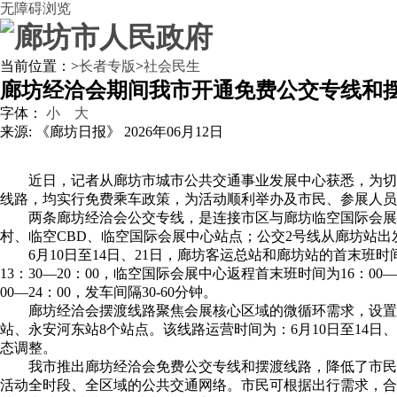
无障碍浏览
当前位置：
>
长者专版
>
社会民生
廊坊经洽会期间我市开通免费公交专线和
字体：
小
大
来源: 《廊坊日报》
2026年06月12日
近日，记者从廊坊市城市公共交通事业发展中心获悉，为切
线路，均实行免费乘车政策，为活动顺利举办及市民、参展人员
两条廊坊经洽会公交专线，是连接市区与廊坊临空国际会展
村、临空CBD、临空国际会展中心站点；公交2号线从廊坊站
6月10日至14日、21日，廊坊客运总站和廊坊站的首末班时间
13：30—20：00，临空国际会展中心返程首末班时间为16：00
00—24：00，发车间隔30-60分钟。
廊坊经洽会摆渡线路聚焦会展核心区域的微循环需求，设置
站、永安河东站8个站点。该线路运营时间为：6月10日至14日、21日1
态调整。
我市推出廊坊经洽会免费公交专线和摆渡线路，降低了市民
活动全时段、全区域的公共交通网络。市民可根据出行需求，合