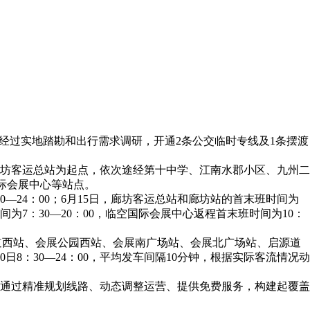
经过实地踏勘和出行需求调研，开通2条公交临时专线及1条摆渡
以廊坊客运总站为起点，依次途经第十中学、江南水郡小区、九州二
际会展中心等站点。
00—24：00；6月15日，廊坊客运总站和廊坊站的首末班时间为
时间为7：30—20：00，临空国际会展中心返程首末班时间为10：
源道西站、会展公园西站、会展南广场站、会展北广场站、启源道
月20日8：30—24：00，平均发车间隔10分钟，根据实际客流情况动
通过精准规划线路、动态调整运营、提供免费服务，构建起覆盖