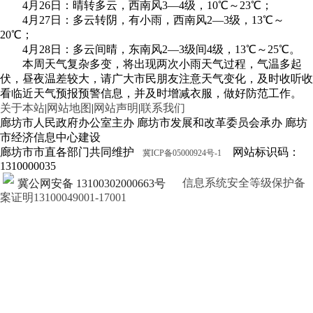
4月26日：晴转多云，西南风3—4级，10℃～23℃；
4月27日：多云转阴，有小雨，西南风2—3级，13℃～
20℃；
4月28日：多云间晴，东南风2—3级间4级，13℃～25℃。
本周天气复杂多变，将出现两次小雨天气过程，气温多起
伏，昼夜温差较大，请广大市民朋友注意天气变化，及时收听收
看临近天气预报预警信息，并及时增减衣服，做好防范工作。
关于本站
|
网站地图
|
网站声明
|
联系我们
廊坊市人民政府办公室主办 廊坊市发展和改革委员会承办 廊坊
市经济信息中心建设
廊坊市市直各部门共同维护
网站标识码：
冀ICP备05000924号-1
1310000035
信息系统安全等级保护备
冀公网安备 13100302000663号
案证明13100049001-17001