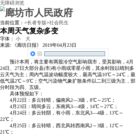
无障碍浏览
当前位置：
>
长者专版
>
社会民生
本周天气复杂多变
字体：
小
大
来源: 《廊坊日报》
2019年04月23日
预计本周，将主要有两股冷空气影响我市，受其影响，4月
24日、27日大部分县(市)有小雨或零星小雨，其余时段以晴到多
云天气为主；周内气温波动幅度较大，最高气温10℃～24℃，最
低气温2℃～9℃；空气污染物气象扩散条件以二到三级为主，部
分时段为四、五级。
具体预报如下：
4月22日：多云转晴，偏南风2—3级，8℃～25℃；
4月23日：晴间多云，东南风3—4级，14℃～27℃；
4月24日：多云转阴，有小雨，东北风3—4级，13℃～
22℃；
4月25日：多云转晴，西北风转西南风2～3级，12℃～
21℃；