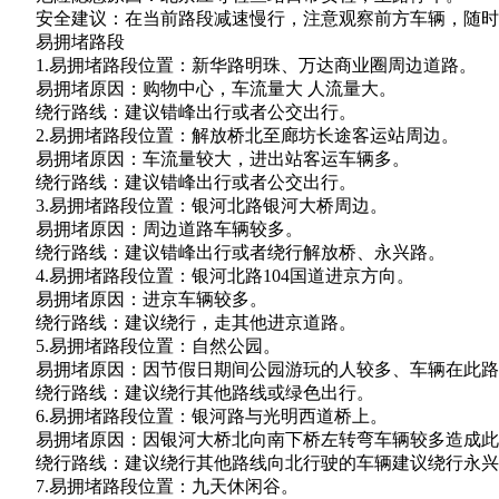
安全建议：在当前路段减速慢行，注意观察前方车辆，随时
易拥堵路段
1.易拥堵路段位置：新华路明珠、万达商业圈周边道路。
易拥堵原因：购物中心，车流量大 人流量大。
绕行路线：建议错峰出行或者公交出行。
2.易拥堵路段位置：解放桥北至廊坊长途客运站周边。
易拥堵原因：车流量较大，进出站客运车辆多。
绕行路线：建议错峰出行或者公交出行。
3.易拥堵路段位置：银河北路银河大桥周边。
易拥堵原因：周边道路车辆较多。
绕行路线：建议错峰出行或者绕行解放桥、永兴路。
4.易拥堵路段位置：银河北路104国道进京方向。
易拥堵原因：进京车辆较多。
绕行路线：建议绕行，走其他进京道路。
5.易拥堵路段位置：自然公园。
易拥堵原因：因节假日期间公园游玩的人较多、车辆在此路
绕行路线：建议绕行其他路线或绿色出行。
6.易拥堵路段位置：银河路与光明西道桥上。
易拥堵原因：因银河大桥北向南下桥左转弯车辆较多造成此
绕行路线：建议绕行其他路线向北行驶的车辆建议绕行永兴
7.易拥堵路段位置：九天休闲谷。