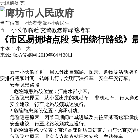
无障碍浏览
当前位置：
>
长者专版
>
社会民生
五一小长假临近 交警
教您错峰避堵车
《市区易拥堵点段 实用绕行路线》
字体：
小
大
来源: 廊坊传媒网
2019年04月30日
五一小长假临近，居民外出自驾游、探亲、购物等活动增多
安排行程和时间，错峰出行，文明守法行车，安全平安行车。
安全隐患路段
1.危险隐患路段位置：江南水郡小区。
危险隐患原因：从小区出来的机动车 、非机动车、行人穿
安全建议：行至此路段须减速慢行。
2.危险隐患路段位置：廊涿引线。
危险隐患原因：因节日期间出城进城及去往廊涿高速车辆较
安全建议：行至此路段须减速慢行。
3.危险隐患路段位置：京沪高速廊坊口进京方向与北京交界
危险隐患原因：北京应寺检查站日常安检，主路停车。