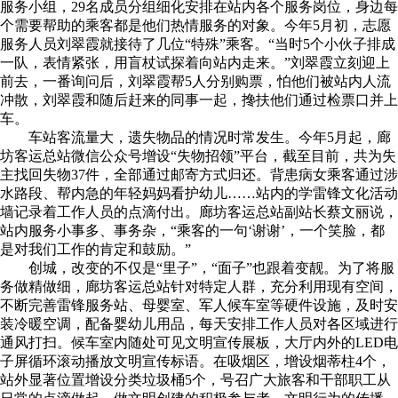
服务小组，29名成员分组细化安排在站内各个服务岗位，身边每
个需要帮助的乘客都是他们热情服务的对象。今年5月初，志愿
服务人员刘翠霞就接待了几位“特殊”乘客。“当时5个小伙子排成
一队，表情紧张，用盲杖试探着向站内走来。”刘翠霞立刻迎上
前去，一番询问后，刘翠霞帮5人分别购票，怕他们被站内人流
冲散，刘翠霞和随后赶来的同事一起，搀扶他们通过检票口并上
车。
车站客流量大，遗失物品的情况时常发生。今年5月起，廊
坊客运总站微信公众号增设“失物招领”平台，截至目前，共为失
主找回失物37件，全部通过邮寄方式归还。背患病女乘客通过涉
水路段、帮内急的年轻妈妈看护幼儿……站内的学雷锋文化活动
墙记录着工作人员的点滴付出。廊坊客运总站副站长蔡文丽说，
站内服务小事多、事务杂，“乘客的一句‘谢谢’，一个笑脸，都
是对我们工作的肯定和鼓励。”
创城，改变的不仅是“里子”，“面子”也跟着变靓。为了将服
务做精做细，廊坊客运总站针对特定人群，充分利用现有空间，
不断完善雷锋服务站、母婴室、军人候车室等硬件设施，及时安
装冷暖空调，配备婴幼儿用品，每天安排工作人员对各区域进行
通风打扫。候车室内随处可见文明宣传展板，大厅内外的LED电
子屏循环滚动播放文明宣传标语。在吸烟区，增设烟蒂柱4个，
站外显著位置增设分类垃圾桶5个，号召广大旅客和干部职工从