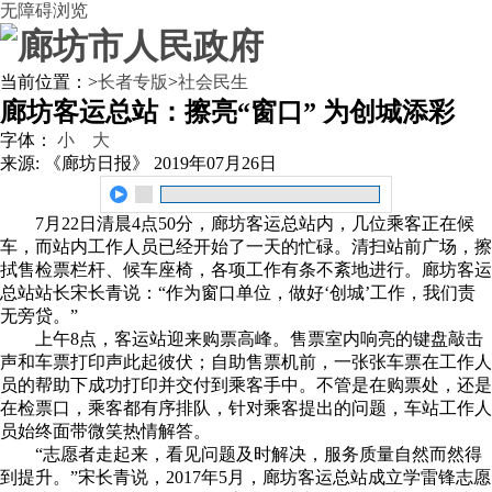
无障碍浏览
当前位置：
>
长者专版
>
社会民生
廊坊客运总站：擦亮“窗口” 为创城添彩
字体：
小
大
来源: 《廊坊日报》
2019年07月26日
7月22日清晨4点50分，廊坊客运总站内，几位乘客正在候
车，而站内工作人员已经开始了一天的忙碌。清扫站前广场，擦
拭售检票栏杆、候车座椅，各项工作有条不紊地进行。廊坊客运
总站站长宋长青说：“作为窗口单位，做好‘创城’工作，我们责
无旁贷。”
上午8点，客运站迎来购票高峰。售票室内响亮的键盘敲击
声和车票打印声此起彼伏；自助售票机前，一张张车票在工作人
员的帮助下成功打印并交付到乘客手中。不管是在购票处，还是
在检票口，乘客都有序排队，针对乘客提出的问题，车站工作人
员始终面带微笑热情解答。
“志愿者走起来，看见问题及时解决，服务质量自然而然得
到提升。”宋长青说，2017年5月，廊坊客运总站成立学雷锋志愿