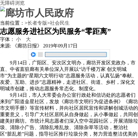
无障碍浏览
当前位置：
>
长者专版
>
社会民生
志愿服务进社区为民服务“零距离”
字体：
小
大
来源: 《廊坊日报》
2019年09月17日
9月14日，广阳区、安次区文明办，廊坊开发区党政办，市
直、中省直驻廊有关单位深入开展以“访千楼万家 创文明城
市”为主题的“星期六文明行动”志愿服务活动，认真弘扬“奉献、
友爱、互助、进步”志愿精神，走进社区、街道、乡村，深化文
明城市创建，推动志愿服务常态化、制度化。
9月14日，市人大常委会办公室行政处和信访处的志愿者们
来到广阳道金星社区，发放《廊坊市文明行为促进条例》《廊坊
市文明手册》等宣传材料，并向社区居民宣传和讲解创城活动的
重要意义，引导广大社区居民从自身做起，从小事做起，共同创
建美好廊坊。市统计局志愿者们深入空中花园社区，开展清除垃
圾、清除小广告、清除乱堆乱放、清除杂草等活动，整治社
区“脏乱差”问题，指导社区推行垃圾分类，努力营造整洁优美的