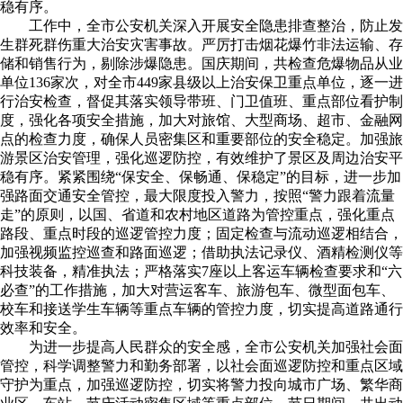
稳有序。
工作中，全市公安机关深入开展安全隐患排查整治，防止发
生群死群伤重大治安灾害事故。严厉打击烟花爆竹非法运输、存
储和销售行为，剔除涉爆隐患。国庆期间，共检查危爆物品从业
单位136家次，对全市449家县级以上治安保卫重点单位，逐一进
行治安检查，督促其落实领导带班、门卫值班、重点部位看护制
度，强化各项安全措施，加大对旅馆、大型商场、超市、金融网
点的检查力度，确保人员密集区和重要部位的安全稳定。加强旅
游景区治安管理，强化巡逻防控，有效维护了景区及周边治安平
稳有序。紧紧围绕“保安全、保畅通、保稳定”的目标，进一步加
强路面交通安全管控，最大限度投入警力，按照“警力跟着流量
走”的原则，以国、省道和农村地区道路为管控重点，强化重点
路段、重点时段的巡逻管控力度；固定检查与流动巡逻相结合，
加强视频监控巡查和路面巡逻；借助执法记录仪、酒精检测仪等
科技装备，精准执法；严格落实7座以上客运车辆检查要求和“六
必查”的工作措施，加大对营运客车、旅游包车、微型面包车、
校车和接送学生车辆等重点车辆的管控力度，切实提高道路通行
效率和安全。
为进一步提高人民群众的安全感，全市公安机关加强社会面
管控，科学调整警力和勤务部署，以社会面巡逻防控和重点区域
守护为重点，加强巡逻防控，切实将警力投向城市广场、繁华商