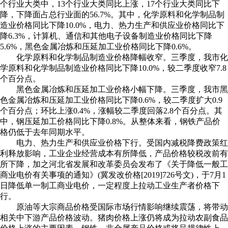
个行业大类中，13个行业大类同比上涨，17个行业大类同比下
降，下降面占总行业面的56.7%。其中，化学原料和化学制品制
造业价格同比下降10.0%，电力、热力生产和供应业价格同比下
降6.3%，计算机、通信和其他电子设备制造业价格同比下降
5.6%，黑色金属冶炼和压延加工业价格同比下降0.6%。
化学原料和化学制品制造业价格降幅收窄。三季度，我市化
学原料和化学制品制造业价格同比下降10.0%，较二季度收窄7.8
个百分点。
黑色金属冶炼和压延加工业价格小幅下降。三季度，我市黑
色金属冶炼和压延加工业价格同比下降0.6%，较二季度扩大0.9
个百分点；环比上涨0.4%，涨幅较二季度回落2.8个百分点。其
中，钢压延加工价格同比下降0.8%。从整体来看，钢铁产品价
格仍低于去年同期水平。
电力、热力生产和供应业价格下行。受国内减税降费政策红
利释放影响，工业企业经营成本有所降低，产品价格较税改前有
所下降，加之河北省发展和改革委员会发布了《关于降低一般工
商业电价有关事项的通知》(冀发改价格[2019]726号文)，于7月1
日降低单一制工商业电价，一定程度上拉动工业生产者价格下
行。
原油等大宗商品价格受国际市场行情影响继续震荡，将带动
相关中下游产品价格波动。猪肉价格上涨仍将成为拉动农副食品