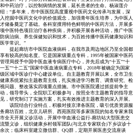
和中药治疗，以控制病情的发展，延长患者的生命。杨淑莲介
绍：“多年来，市中医医院高度重视中医药文化传承与发展，深
入挖掘中医药文化中的价值观念，加强青年医生培养，为中医人
才储备奠定了基础。各科室擅用特色鲜明的中医药方法，开展多
项中医特色项目治疗各种疾病，并积极开展各种活动，推广中医
防病治病、养生保健知识和技术，为百姓传播中医药健康知识和
医学常识。”
提起廊坊市中医院血液病科，在我市及周边地区乃至全国都
享有较高的知名度。它是国家级重点专科，1995年被国家中医药
管理局授予中国中医血液专病医疗中心，并先后成为“十五”“十
一五”“十二五”国家中医血液病重点专科，2018年被确定为国家
级区域中医诊疗中心建设单位。自主题教育开展以来，全市卫生
健康系统紧扣主题教育主线，扎实推进学习教育、调查研究、检
视问题、整改落实四项重点措施。市中医医院通过抓提前争主
动，领导带头，全院职工积极参与，按照全市主题教育的指导意
见，研究制订了实施方案，扎实有效推进主题教育的深入开展。
该院结合行业特点，积极对接京津各医院，吸引优质资源服
务廊坊百姓，北京儿研所、西苑医院等多家医院的知名专家来我
市全天开展义诊活动，开展中华血液公益行-廊坊站大型医患交
流暨义诊，组织健康乡村领军团队(与北京专家联合)下乡议诊十
余次；临床科室建立微信群、QQ群，定期开展医患交流座谈