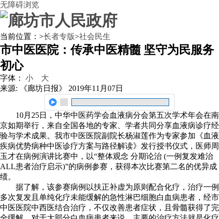
无障碍浏览
当前位置：
>
长者专版
>
社会民生
市中医医院：传承中医精髓 坚守为民服务
初心
字体：
小
大
来源: 《廊坊日报》
2019年11月07日
10月25日，中华中医药学会血液病分会第五次学术年会在南
京如期举行，来自全国各地的专家、学者共同分享血液病诊疗经
验与学术成果。我市中医医院副院长杨淑莲作为专家参加《血液
疾病优势病种中医诊疗方案与路径解读》发行授书仪式，医师周
玉才在病例演讲比赛中，以“整体观念 分期论治 (一例复发难治
ALL患者治疗启示)”的病例参赛，获得本次比赛第二名的优异成
绩。
据了解，该参赛病例以扶正补虚为原则配合化疗，治疗一例
多次复发且单纯化疗未能缓解的急性淋巴细胞白血病患者，经市
中医医院中西医结合治疗，不仅改善患者症状，且骨髓获得了完
全缓解。对于大部分白血病患者来说，主要的治疗方法就是化疗