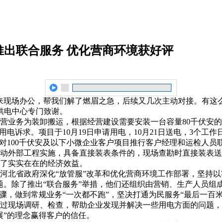
出联合服务 优化营商环境获好评
来现场办公，帮我们解了燃眉之急，后续又几次主动对接。有这么
供电中心专门致谢。
营业务为装卸搬运，根据经营建设需要安装一台容量80千伏安
用电诉求。项目于10月19日申请用电，10月21日送电，3个
是对100千伏安及以下小微企业客户项目推行客户经理和运检人
动外部工程实施，具备直接装表条件的，现场查勘时直接装表送
了实实在在的经济效益。
北省政府深化“放管服”改革和优化营商环境工作部署，坚持以客
题。除了推出“联合服务”举措，他们还组织由营销、生产人员组
骤，做到常规业务“一次都不跑”，坚决打通为民服务“最后一百米
过现场调研、检查，帮助企业发现并解决一些用电方面的问题，
展”的理念赢得客户的信任。