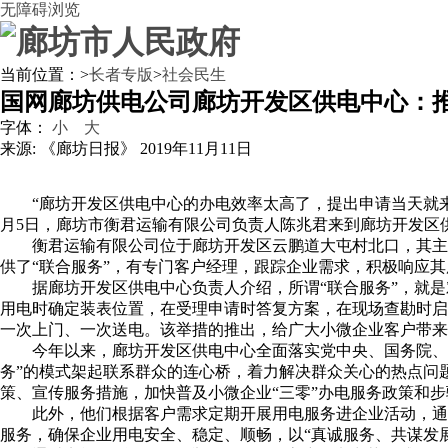
无障碍浏览
当前位置：
>
长者专版
>
社会民生
国网廊坊供电公司廊坊开发区供电中心：推
字体：
小
大
来源: 《廊坊日报》
2019年11月11日
“廊坊开发区供电中心的办电效率太高了，提出申请当天就
月5日，廊坊市衡君运输有限公司负责人陈兆君来到廊坊开发区
衡君运输有限公司位于廊坊开发区云鹏道大屯村北口，其主
供了“联合服务”，有专门客户经理，跟踪企业需求，积极响应其
据廊坊开发区供电中心负责人介绍，所谓“联合服务”，就
用电时确定装表位置，在受理申请时答复方案，在现场查勘时启
一次上门、一次送电。该举措的推出，给广大小微企业客户带来
今年以来，廊坊开发区供电中心全面落实党中央、国务院、河
务”的模式架起联系群众的连心桥，着力解决群众关心的热点问
策、宣传服务措施，加快普及小微企业“三零”办电服务政策和步
此外，他们根据客户需求定期开展用电服务进企业活动，通
服务，确保企业用电安全、稳定、顺畅，以“真诚服务、共谋发