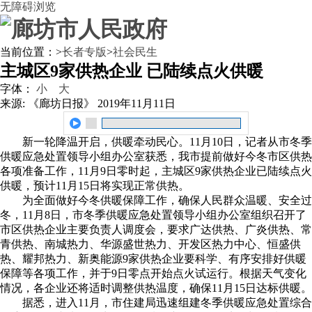
无障碍浏览
当前位置：
>
长者专版
>
社会民生
主城区9家供热企业 已陆续点火供暖
字体：
小
大
来源: 《廊坊日报》
2019年11月11日
新一轮降温开启，供暖牵动民心。11月10日，记者从市冬季
供暖应急处置领导小组办公室获悉，我市提前做好今冬市区供热
各项准备工作，11月9日零时起，主城区9家供热企业已陆续点火
供暖，预计11月15日将实现正常供热。
为全面做好今冬供暖保障工作，确保人民群众温暖、安全过
冬，11月8日，市冬季供暖应急处置领导小组办公室组织召开了
市区供热企业主要负责人调度会，要求广达供热、广炎供热、常
青供热、南城热力、华源盛世热力、开发区热力中心、恒盛供
热、耀邦热力、新奥能源9家供热企业要科学、有序安排好供暖
保障等各项工作，并于9日零点开始点火试运行。根据天气变化
情况，各企业还将适时调整供热温度，确保11月15日达标供暖。
据悉，进入11月，市住建局迅速组建冬季供暖应急处置综合