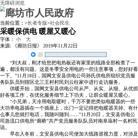
无障碍浏览
当前位置：
>
长者专版
>
社会民生
采暖保供电 暖屋又暖心
字体：
小
大
来源: 《廊坊日报》
2019年11月22日
“刘大叔，刚才给您把电热板还有家里的线路全部检查了一
遍，都没有问题。这是冬季安全用电的一些注意事项，您好好看
一下。”11月18日，国网文安县供电公司孙氏供电所组织党员服
务队队员到辖区北三王村村民刘云柱家中进行走访服务。
供暖开始，国网文安县供电公司从严、从实、从细、从优抓
好各项工作，在优化服务细节上下功夫，让群众暖屋又暖心。
“小兄弟，天冷用电取暖时，千万不要把类似电暖器的一些
大功率电器插在一个插座上，出门一定记得把电暖器关掉。有什
么事儿您就打电话，我随叫随到……”11月20日，文安县供电公
司急流口供电所“廊桥”共产党员服务队队员对南阜庙村一名村民
说。
早在入冬前，文安县供电公司便加大线路巡视力度，对涉及