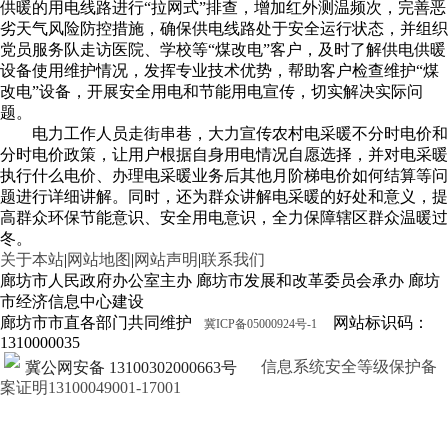
供暖的用电线路进行“拉网式”排查，增加红外测温频次，完善恶
劣天气风险防控措施，确保供电线路处于安全运行状态，并组织
党员服务队走访医院、学校等“煤改电”客户，及时了解供电供暖
设备使用维护情况，发挥专业技术优势，帮助客户检查维护“煤
改电”设备，开展安全用电和节能用电宣传，切实解决实际问
题。
电力工作人员走街串巷，大力宣传农村电采暖不分时电价和
分时电价政策，让用户根据自身用电情况自愿选择，并对电采暖
执行什么电价、办理电采暖业务后其他月阶梯电价如何结算等问
题进行详细讲解。同时，还为群众讲解电采暖的好处和意义，提
高群众环保节能意识、安全用电意识，全力保障辖区群众温暖过
冬。
关于本站
|
网站地图
|
网站声明
|
联系我们
廊坊市人民政府办公室主办 廊坊市发展和改革委员会承办 廊坊
市经济信息中心建设
廊坊市市直各部门共同维护
网站标识码：
冀ICP备05000924号-1
1310000035
信息系统安全等级保护备
冀公网安备 13100302000663号
案证明13100049001-17001