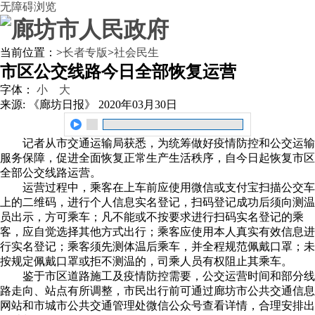
无障碍浏览
当前位置：
>
长者专版
>
社会民生
市区公交线路今日全部恢复运营
字体：
小
大
来源: 《廊坊日报》
2020年03月30日
记者从市交通运输局获悉，为统筹做好疫情防控和公交运输
服务保障，促进全面恢复正常生产生活秩序，自今日起恢复市区
全部公交线路运营。
运营过程中，乘客在上车前应使用微信或支付宝扫描公交车
上的二维码，进行个人信息实名登记，扫码登记成功后须向测温
员出示，方可乘车；凡不能或不按要求进行扫码实名登记的乘
客，应自觉选择其他方式出行；乘客应使用本人真实有效信息进
行实名登记；乘客须先测体温后乘车，并全程规范佩戴口罩；未
按规定佩戴口罩或拒不测温的，司乘人员有权阻止其乘车。
鉴于市区道路施工及疫情防控需要，公交运营时间和部分线
路走向、站点有所调整，市民出行前可通过廊坊市公共交通信息
网站和市城市公共交通管理处微信公众号查看详情，合理安排出