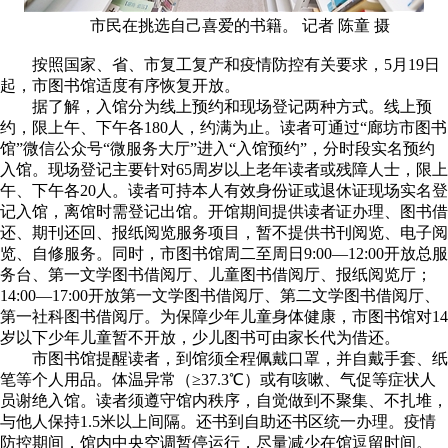
市民在挑选自己喜爱的书籍。 记者 陈童 摄
按照国家、省、市复工复产和疫情防控有关要求，5月19日
起，市图书馆适度有序恢复开放。
据了解，入馆分为线上预约和现场登记两种方式。线上预
约，限上午、下午各180人，约满为止。读者可通过“廊坊市图书
馆”微信公众号“微服务大厅”进入“入馆预约”，分时段实名预约
入馆。现场登记主要针对65周岁以上老年读者或残障人士，限上
午、下午各20人。读者可持本人有效身份证或退休证现场实名登
记入馆，离馆时需登记出馆。开馆期间提供读者证办理、图书借
还、期刊还回、报纸阅览服务项目，暂不提供书刊阅览、电子阅
览、自修服务。同时，市图书馆周二至周日9:00—12:00开放总服
务台、第一文学图书借阅厅、儿童图书借阅厅、报纸阅览厅；
14:00—17:00开放第一文学图书借阅厅、第二文学图书借阅厅、
第一社科图书借阅厅。为保障少年儿童身体健康，市图书馆对14
岁以下少年儿童暂不开放，少儿图书可由家长代为借还。
市图书馆提醒读者，到馆须全程佩戴口罩，并自戴手套、纸
笔等个人用品。体温异常（≥37.3℃）或有咳嗽、气促等症状人
员谢绝入馆。读者须遵守馆内秩序，自觉做到不聚集、不扎堆，
与他人保持1.5米以上间隔。还书到自助还书区统一办理。疫情
防控期间，馆内中央空调暂停运行，尽量减少在馆逗留时间。