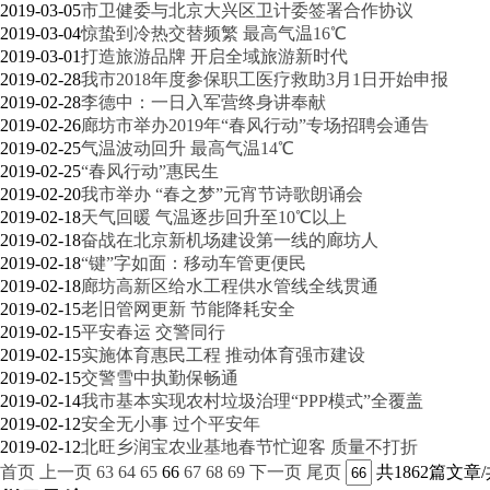
2019-03-05
市卫健委与北京大兴区卫计委签署合作协议
2019-03-04
惊蛰到冷热交替频繁 最高气温16℃
2019-03-01
打造旅游品牌 开启全域旅游新时代
2019-02-28
我市2018年度参保职工医疗救助3月1日开始申报
2019-02-28
李德中：一日入军营终身讲奉献
2019-02-26
廊坊市举办2019年“春风行动”专场招聘会通告
2019-02-25
气温波动回升 最高气温14℃
2019-02-25
“春风行动”惠民生
2019-02-20
我市举办 “春之梦”元宵节诗歌朗诵会
2019-02-18
天气回暖 气温逐步回升至10℃以上
2019-02-18
奋战在北京新机场建设第一线的廊坊人
2019-02-18
“键”字如面：移动车管更便民
2019-02-18
廊坊高新区给水工程供水管线全线贯通
2019-02-15
老旧管网更新 节能降耗安全
2019-02-15
平安春运 交警同行
2019-02-15
实施体育惠民工程 推动体育强市建设
2019-02-15
交警雪中执勤保畅通
2019-02-14
我市基本实现农村垃圾治理“PPP模式”全覆盖
2019-02-12
安全无小事 过个平安年
2019-02-12
北旺乡润宝农业基地春节忙迎客 质量不打折
首页
上一页
63
64
65
66
67
68
69
下一页
尾页
共1862篇文章/