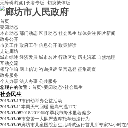
无障碍浏览
|
长者专版
|
切换繁体版
首页
要闻动态
本市动态
部门动态
区县动态
社会民生
媒体关注
图片新闻
政务公开
市委工作
政府工作
信息公开
政策解读
走进廊坊
城市综述
经济发展
城市名片
行政区划
历史沿革
自然地理
互动交流
领导信箱
网上信访
咨询投诉
留言选登
征集调查
政务服务
个人办事
法人办事
公共服务
您现在的位置：
首页
>
要闻动态
>
社会民生
社会民生
2019-03-13
市妇幼举办公益活动
2019-03-11
本周天气回暖 最高气温17℃
2019-03-08
2018/2019年冬季我市降水显著偏少
2019-03-06
市交警一大队严查摩托车违法行为
2019-03-05
廊坊市儿童医院新生儿科试运行首儿所专家24小时在