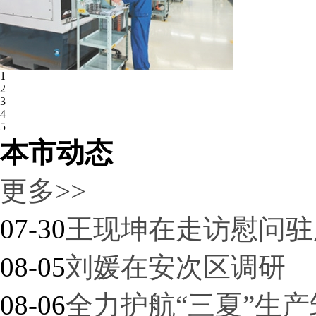
1
廊坊开发区：优化发展生态 厚植…
2
3
4
5
本市动态
更多>>
07-30
王现坤在走访慰问驻
08-05
刘媛在安次区调研
廊坊“净菜进京”：从田间到首都…
08-06
全力护航“三夏”生