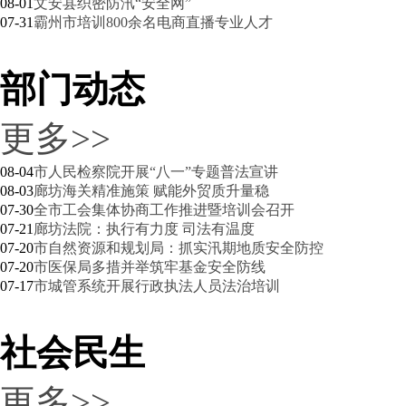
08-01
文安县织密防汛“安全网”
07-31
霸州市培训800余名电商直播专业人才
部门动态
更多>>
08-04
市人民检察院开展“八一”专题普法宣讲
08-03
廊坊海关精准施策 赋能外贸质升量稳
07-30
全市工会集体协商工作推进暨培训会召开
物畅其流 联通世界
07-21
廊坊法院：执行有力度 司法有温度
07-20
市自然资源和规划局：抓实汛期地质安全防控
07-20
市医保局多措并举筑牢基金安全防线
07-17
市城管系统开展行政执法人员法治培训
社会民生
更多>>