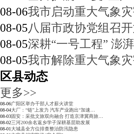
08-06
我市启动重大气象灾
08-05
八届市政协党组召开
08-05
深耕“一号工程” 
廊坊聚力全域跃升持续推进京津冀…
08-05
我市解除重大气象灾
区县动态
更多>>
08-06
广阳区举办干部人才薪火讲堂
08-04
大厂：“链”上发力 汽车产业跑出“加速…
08-03
固安：采批文旅双向融合 打造京津冀商旅…
08-02
三河200余名返乡学子深耕基层助发展
我市前五月快递业务量突破十亿件…
08-01
大城县全方位排查整治防汛隐患