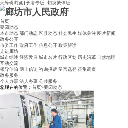
无障碍浏览
|
长者专版
|
切换繁体版
首页
要闻动态
本市动态
部门动态
区县动态
社会民生
媒体关注
图片新闻
政务公开
市委工作
政府工作
信息公开
政策解读
走进廊坊
城市综述
经济发展
城市名片
行政区划
历史沿革
自然地理
互动交流
领导信箱
网上信访
咨询投诉
留言选登
征集调查
政务服务
个人办事
法人办事
公共服务
您现在的位置：
首页
>
要闻动态