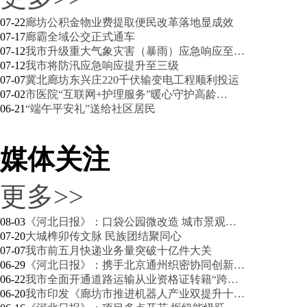
07-22
廊坊公积金物业费提取便民改革落地显成效
07-17
廊霸全域公交正式通车
07-12
我市升级重大气象灾害（暴雨）应急响应至…
07-12
我市将防汛应急响应提升至三级
07-07
冀北廊坊东兴庄220千伏输变电工程顺利投运
07-02
市医院“互联网+护理服务”暖心守护高龄…
06-21
“端午平安礼”送给社区居民
媒体关注
更多>>
08-03
《河北日报》：口袋公园微改造 城市景观…
07-20
大城榫卯传文脉 民族团结聚同心
07-07
我市前五月快递业务量突破十亿件大关
06-29
《河北日报》：携手北京通州织密协同创新…
06-22
我市全面开通道路运输从业资格证转籍“跨…
06-20
我市印发《廊坊市推进机器人产业双提升十…