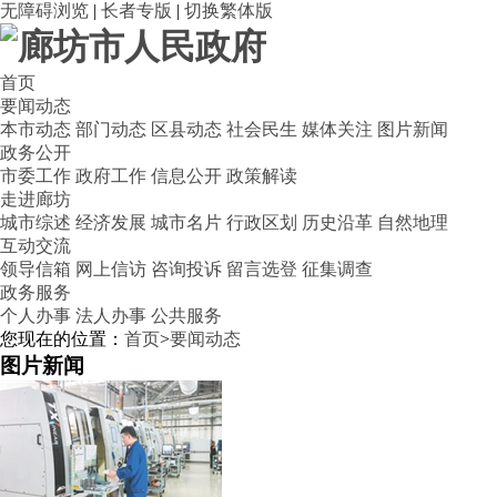
无障碍浏览
|
长者专版
|
切换繁体版
首页
要闻动态
本市动态
部门动态
区县动态
社会民生
媒体关注
图片新闻
政务公开
市委工作
政府工作
信息公开
政策解读
走进廊坊
城市综述
经济发展
城市名片
行政区划
历史沿革
自然地理
互动交流
领导信箱
网上信访
咨询投诉
留言选登
征集调查
政务服务
个人办事
法人办事
公共服务
您现在的位置：
首页
>
要闻动态
图片新闻