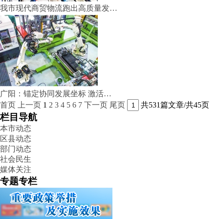
我市现代商贸物流跑出高质量发…
广阳：锚定协同发展坐标 激活…
首页
上一页
1
2
3
4
5
6
7
下一页
尾页
共531篇文章/共45页
栏目导航
本市动态
区县动态
部门动态
社会民生
媒体关注
专题专栏