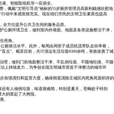
皂液、智能取纸机等一应俱全。
，佩戴“文明引导员”袖标的55岁厕所管理员高新利颇感欣慰地
行’行动中来感觉很充实。现在咱们市民的文明卫生素质也提高
准，全方位提升公共卫生间的服务品质。
维护公厕环境卫生，做到室内外墙面、地面及各类设施整洁干净，
生死角。
升公厕保洁水平。此外，每周由局班子成员轮流带队走街串巷，
点”。截至目前，共计清运生活垃圾9300余吨，有效改善了城
市治理，做到门前地面整洁干净、不乱倒垃圾、不随地吐痰、不随
整治上持续发力，为争创全国文明城市营造干净整洁的城市环
步加强清扫和监管力度，确保彻底清除主城区内死角死面积存的
候还有人倾倒垃圾，味道很难闻，特别是夏天，苍蝇蚊子特别
董大妈竖起了大拇指。
善。