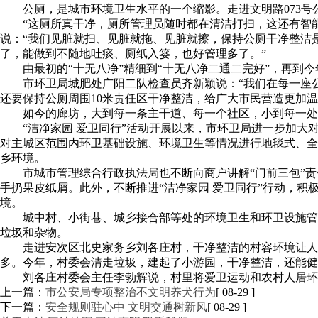
公厕，是城市环境卫生水平的一个缩影。走进文明路073
“这厕所真干净，厕所管理员随时都在清洁打扫，这还有智能
说：“我们见脏就扫、见脏就拖、见脏就擦，保持公厕干净整洁
了，能做到不随地吐痰、厕纸入篓，也好管理多了。”
由最初的“十无八净”精细到“十无八净二通二完好”，再到
市环卫局城肥处广阳二队检查员齐新颖说：“我们在每一座
还要保持公厕周围10米责任区干净整洁，给广大市民营造更加温
如今的廊坊，大到每一条主干道、每一个社区，小到每一处
“洁净家园 爱卫同行”活动开展以来，市环卫局进一步加
对主城区范围内环卫基础设施、环境卫生等情况进行地毯式、全覆
乡环境。
市城市管理综合行政执法局也不断向商户讲解“门前三包”
手扔果皮纸屑。此外，不断推进“洁净家园 爱卫同行”行动，
境。
城中村、小街巷、城乡接合部等处的环境卫生和环卫设施管
垃圾和杂物。
走进安次区北史家务乡刘各庄村，干净整洁的村容环境让人
多。今年，村委会清走垃圾，建起了小游园，干净整洁，还能健
刘各庄村委会主任李勃辉说，村里将爱卫运动和农村人居环
上一篇：
市公安局专项整治不文明养犬行为
[ 08-29 ]
下一篇：
安全规则驻心中 文明交通树新风
[ 08-29 ]