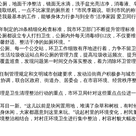
号公厕，地面干净整洁，镜面无水滴，洗手盆光亮洁净，消毒液、
取纸机，一点不比家里的厕所差！”市民李颖说。听到市民的称赞
是我最基本的工作，能够身体力行参与到全市‘洁净家园 爱卫同
今年制定的28条精细化检查标准，我市环卫部门不断提升管理标
公厕都设立专人打扫卫生，公厕内外每天消毒8到12次，不仅要
馨舒适、整洁干净的如厕环境。”
公厕、每一个公交站，环卫工作细致有序地进行着，力争不留卫
大对生活垃圾收运站点和公厕的管理力度，提高垃圾收运频次、提
盖巡查，发现问题第一时间交办落实整改，着力消除环卫管理“盲
责任制管理规定和文明城市创建要求，发动沿街商户积极参与城
积极协调，联合区政府、街道办、居委会，在市容环境、经营秩序
理是卫生清理整治行动的重点，市环卫局针对这些重点点位进一
耳目一新。“这儿以前是块闲置用地，堆满了杂草和树枝，有时
身休闲，大家都愿意到这里来玩。”说起村里的环境变化，村民
境整治相结合，对村庄环境卫生进行集中整治，村容村貌大幅改