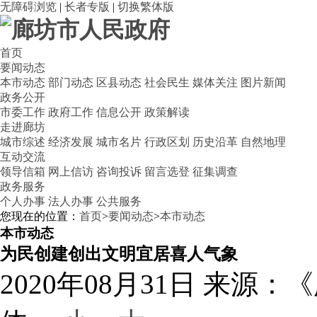
无障碍浏览
|
长者专版
|
切换繁体版
首页
要闻动态
本市动态
部门动态
区县动态
社会民生
媒体关注
图片新闻
政务公开
市委工作
政府工作
信息公开
政策解读
走进廊坊
城市综述
经济发展
城市名片
行政区划
历史沿革
自然地理
互动交流
领导信箱
网上信访
咨询投诉
留言选登
征集调查
政务服务
个人办事
法人办事
公共服务
您现在的位置：
首页
>
要闻动态
>
本市动态
本市动态
为民创建创出文明宜居喜人气象
2020年08月31日
来源：《