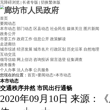
无障碍浏览
|
长者专版
|
切换繁体版
首页
要闻动态
本市动态
部门动态
区县动态
社会民生
媒体关注
图片新闻
政务公开
市委工作
政府工作
信息公开
政策解读
走进廊坊
城市综述
经济发展
城市名片
行政区划
历史沿革
自然地理
互动交流
领导信箱
网上信访
咨询投诉
留言选登
征集调查
政务服务
个人办事
法人办事
公共服务
您现在的位置：
首页
>
要闻动态
>
本市动态
本市动态
交通秩序井然 市民出行通畅
2020年09月10日
来源：《