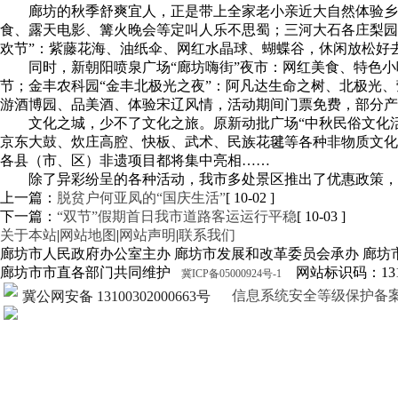
廊坊的秋季舒爽宜人，正是带上全家老小亲近大自然体验乡
食、露天电影、篝火晚会等定叫人乐不思蜀；三河大石各庄梨园
欢节”：紫藤花海、油纸伞、网红水晶球、蝴蝶谷，休闲放松好
同时，新朝阳喷泉广场“廊坊嗨街”夜市：网红美食、特色小
节；金丰农科园“金丰北极光之夜”：阿凡达生命之树、北极光
游酒博园、品美酒、体验宋辽风情，活动期间门票免费，部分产
文化之城，少不了文化之旅。原新动批广场“中秋民俗文化
京东大鼓、炊庄高腔、快板、武术、民族花毽等各种非物质文化
各县（市、区）非遗项目都将集中亮相……
除了异彩纷呈的各种活动，我市多处景区推出了优惠政策，
上一篇：
脱贫户何亚凤的“国庆生活”
[ 10-02 ]
下一篇：
“双节”假期首日我市道路客运运行平稳
[ 10-03 ]
关于本站
|
网站地图
|
网站声明
|
联系我们
廊坊市人民政府办公室主办 廊坊市发展和改革委员会承办 廊坊
廊坊市市直各部门共同维护
网站标识码：1310
冀ICP备05000924号-1
信息系统安全等级保护备案证明13
冀公网安备 13100302000663号