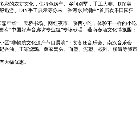
多彩的农耕文化，住特色房车、乡间别墅，手工大赛、DIY美
服迅游、DIY手工展示等你来；香河水岸潮白“首届欢乐田园狂
国庆嘉年华”：天桥书场、网红夜市、陕西小吃，体验不一样的小吃
更有“中国好声音廊坊专业组”专场献唱；燕南春酒文化博览园：
小区“非物质文化遗产节目展演”：艾各庄音乐会、南汉音乐会、
李记香油、王家烧鸡、薛家窝头、面塑、泥塑、核雕、柳编等我市
有大幅优惠。