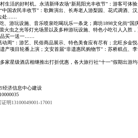
村生活的好时机。永清新绎农场“新苑阳光丰收节”：游客可体验
“中国农民丰收节”：歌舞演出、长寿老人游梨园、花式调酒、汉
去处……
吃、游玩设施、音乐喷泉吃喝玩乐一条龙；廊坊1898文化街“
、萤火虫之光等灯光场景以及多种游玩设施、特色小吃引人入胜，
品买一送一……
活动周”：游艺、民俗商品展示、特色美食应有尽有；北旺乡金悦
遗产项目轮番上演；文安首届“非遗惠民购物节”：苏桥糕点、
多家星级酒店相继推出打折优惠，各大旅行社“十一”假期出游均
市经济信息中心建设
000035
100049001-17001