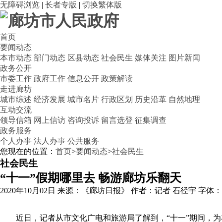
无障碍浏览
|
长者专版
|
切换繁体版
首页
要闻动态
本市动态
部门动态
区县动态
社会民生
媒体关注
图片新闻
政务公开
市委工作
政府工作
信息公开
政策解读
走进廊坊
城市综述
经济发展
城市名片
行政区划
历史沿革
自然地理
互动交流
领导信箱
网上信访
咨询投诉
留言选登
征集调查
政务服务
个人办事
法人办事
公共服务
您现在的位置：
首页
>
要闻动态
>
社会民生
社会民生
“十一”假期哪里去 畅游廊坊乐翻天
2020年10月02日
来源：《廊坊日报》
作者：记者 石径宇
字体
近日，记者从市文化广电和旅游局了解到，“十一”期间，