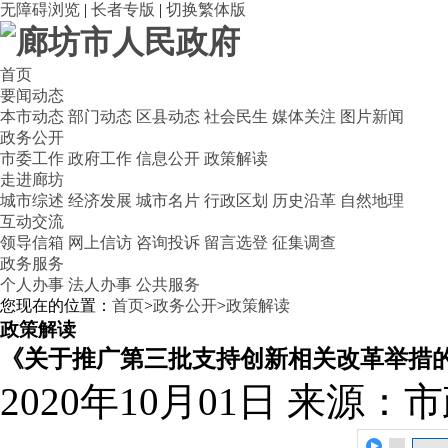
无障碍浏览
|
长者专版
|
切换繁体版
首页
要闻动态
本市动态
部门动态
区县动态
社会民生
媒体关注
图片新闻
政务公开
市委工作
政府工作
信息公开
政策解读
走进廊坊
城市综述
经济发展
城市名片
行政区划
历史沿革
自然地理
互动交流
领导信箱
网上信访
咨询投诉
留言选登
征集调查
政务服务
个人办事
法人办事
公共服务
您现在的位置：
首页
>
政务公开
>
政策解读
政策解读
《关于推广第三批支持创新相关改革举措
2020年10月01日
来源：市