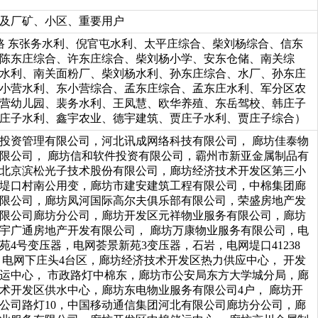
及厂矿、小区、重要用户
关路 东张务水利、倪官屯水利、太平庄综合、柴刘杨综合、信东
陈东庄综合、许东庄综合、柴刘杨小学、安东仓储、南关综
水利、南关面粉厂、柴刘杨水利、孙东庄综合、水厂、孙东庄
小营水利、东小营综合、孟东庄综合、孟东庄水利、军分区农
营幼儿园、裴务水利、王凤慧、欧华养殖、东岳驾校、韩庄子
庄子水利、鑫宇农业、德宇建筑、贾庄子水利、贾庄子综合）
投资管理有限公司，河北讯成网络科技有限公司， 廊坊佳泰物
限公司， 廊坊信和软件投资有限公司，霸州市新亚金属制品有
北京滨松光子技术股份有限公司，廊坊经济技术开发区第三小
堤口村南公用变，廊坊市建安建筑工程有限公司，中棉集团廊
限公司，廊坊凤河国际高尔夫俱乐部有限公司，荣盛房地产发
限公司廊坊分公司，廊坊开发区元祥物业服务有限公司，廊坊
宇广通房地产开发有限公司， 廊坊万康物业服务有限公司，电
苑4号变压器，电网荟景新苑3变压器，石岩，电网堤口41238
 电网下庄头4台区，廊坊经济技术开发区热力供应中心， 开发
运中心， 市政路灯中棉东，廊坊市公安局东方大学城分局，廊
术开发区供水中心，廊坊东电物业服务有限公司4户， 廊坊开
公司路灯10，中国移动通信集团河北有限公司廊坊分公司，廊