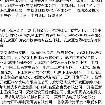
业服务有限公司，廊坊开发区中棉储运中心， 廊坊京川金属制
司，廊坊开发区中慧科技有限公司， 电网堤口41264台区，电
综合北变压器， 中棉集团廊坊储运有限公司， 廊坊经济技术
水中心， 齐玉春，电网堤口41259台区
七堤路（张营综合、刘七堤综合、倪官屯1-2、丈方河1-2、邢官屯
廊坊市安次区水利局水利工程管理运行中心、中持水务股份有限公
市安次区广茂农作物种植专业合作社、安次区落垡镇丈方河村
会
安交通警察支队， 廊坊耐帆包装工程有限公司，嘉利仕数码技
限公司，河北安泰工程建设有限公司， 廊坊市国家安全局，
亚金属制品有限公司， 廊坊经济技术开发区第九小学，电网上
区，电网上庄头村中台区，电网上庄村南台区， 下庄东北桥西
庄桥东水， 下庄村南小房小水房，电网下庄头3台区， 下庄东口
下庄村高速路东水，永顺水泥制板厂， 工行开发区分行，高坊
开发区科华光电有限责任公司，廊坊经济技术开发区供水中心
中青高新技术产业发展中心 廊坊智爱富食品有限公司， 开发区新
山庄娱乐公司，荣盛建设工程有限公司，北太阳廊坊光电科技
， 廊坊海斯建材机械有限公司， 冀雅廊坊电子股份有限公
北分专用汽车制造廊坊有限公司， 北京滨松光子技术股份有限