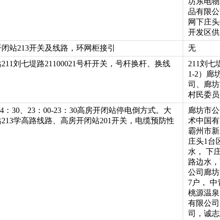
坊东电物
品有限公
网下庄头
开发区供
闭站213开关及线路，环网柜接引
无
211刘七堤路21100021号杆开关，号杆换杆、换线
211刘
1-2）
司、廊坊
村民委员
0-4：30、23：00-23：30高房开闭站停电倒方式。大
廊坊市公
213学高路线路、高房开闭站201开关，电缆预防性
术中国有
霸州市新
庄头1台
水， 下
路边水，
公司廊坊
7户， 
桃源温泉
有限公司
司，诚志