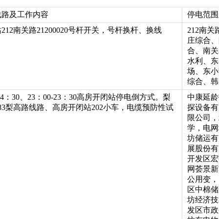
线路及工作内容
停电范围
212南关路21200020号杆开关，号杆换杆、换线
212南
庄综合、
合、南关
水利、东
场、东小
综合、韩
0-4：30、23：00-23：30高房开闭站停电倒方式。梨
中康延龄
83梨高路线路、高房开闭站202小车，电缆预防性试
探设备有
限公司，
学，电网
坊储运有
展股份有
开发区宏
网荟景新
公用变，
区中棉储
坊经济技
发区市政