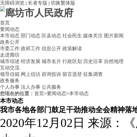
无障碍浏览
|
长者专版
|
切换繁体版
首页
要闻动态
本市动态
部门动态
区县动态
社会民生
媒体关注
图片新闻
政务公开
市委工作
政府工作
信息公开
政策解读
走进廊坊
城市综述
经济发展
城市名片
行政区划
历史沿革
自然地理
互动交流
领导信箱
网上信访
咨询投诉
留言选登
征集调查
政务服务
个人办事
法人办事
公共服务
您现在的位置：
首页
>
要闻动态
>
本市动态
本市动态
我市各地各部门鼓足干劲推动全会精神落
2020年12月02日
来源：《