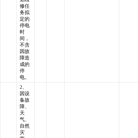
修任
务拟
定的
停电
时
间，
不含
因故
障造
成的
停
电。
2、
因设
备故
障、
天
气、
自然
灾