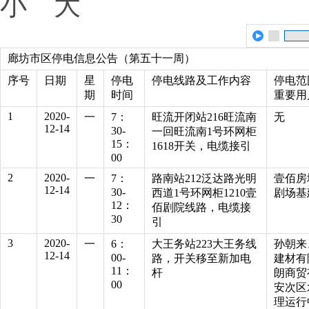
小
大
廊坊市区停电信息公告（第五十一周）
序号
日期
星
停电
停电线路及工作内容
停电范
期
时间
重要用
1
2020-
一
7：
旺流开闭站216旺流南
无
12-14
30-
一回旺流南1号环网柜
15：
1618开关，电缆接引
00
2
2020-
一
7：
路南站212泛达路光明
壹佰房
12-14
30-
西道1号环网柜1210壹
剧场基
12：
佰剧院线路，电缆接
30
引
3
2020-
一
6：
大王务站223大王务线
孙朝来
12-14
00-
路，开关移至新加电
建材有
11：
杆
朗商贸
00
安次区
理运行