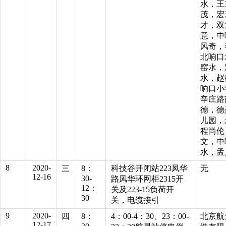
水，王
茂，宏
才，双
意，中
风奇，
北响口
窑水，
水，赵
响口小
辛庄路
德，德
儿园，
程尚伦
文，中
水，孟
8
2020-
三
8：
科技谷开闭站223凤华
无
12-16
30-
路凤华环网柜2315开
12：
关及223-15负荷开
30
关，电缆接引
9
2020-
四
8：
4：00-4：30、23：00-
北京航
12-17