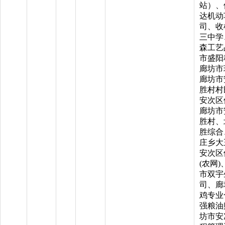
站）、
达机动
司、收
三中学
森工艺
市盛阳
廊坊市
廊坊市
胜村村
安次区
廊坊市
胜村、
胜综合
庄乡大
安次区
(农网
市双宇
司、廊
鸡专业
强粮油
坊市安