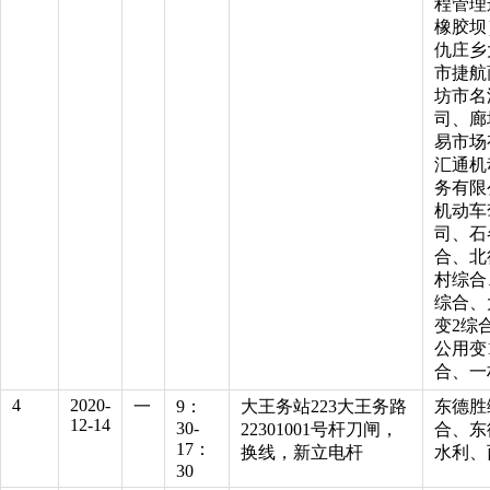
程管理
橡胶坝
仇庄乡
市捷航
坊市名
司、廊
易市场
汇通机
务有限
机动车
司、石
合、北
村综合
综合、
变2综
公用变
合、一
4
2020-
一
9：
大王务站223大王务路
东德胜
12-14
30-
22301001号杆刀闸，
合、东
17：
换线，新立电杆
水利、
30