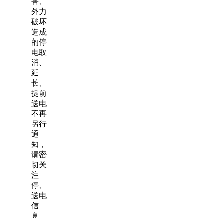
害、
外力
破坏
造成
的停
电取
消、
延
长、
提前
送电
不再
另行
通
知，
请密
切关
注
停、
送电
信
息。