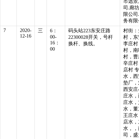
市远景
司.廊
限公司
务有限
7
2020-
三
6：
码头站223东安庄路
村街：
12-16
00-
22300028开关，号杆
村，东
16：
换杆、换线。
李庄村
00
村，南
村，曹
辛庄村
店村 
水，西
垫厂，
西安庄
庄水，
庄水，
水，董
王庄水
店水，
水，，
司，盛