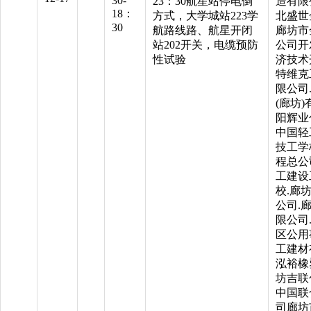
30-
23：30航星站停电倒
造有限
18：
方式，大学城站223学
北盛世
30
航路线路、航星开闭
廊坊市
站202开关，电缆预防
公司开
性试验
济技术
特维克
限公司
(廊坊
阳辉业
中国轻
技工学
程总公
工建设
校.廊
公司.
限公司
区公用
工建材
泓裕橡
坊吉联
中国联
司廊坊