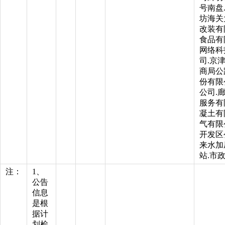
号南盘
坊海关
改装有
食品有
网络科
司.京
商局公
份有限
公司.
服务有
凝土有
气有限
开发区
来水加
站.市
注：
1、
公告
信息
是根
据计
划检