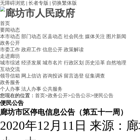
无障碍浏览
|
长者专版
|
切换繁体版
首页
要闻动态
本市动态
部门动态
区县动态
社会民生
媒体关注
图片新闻
政务公开
市委工作
政府工作
信息公开
政策解读
走进廊坊
城市综述
经济发展
城市名片
行政区划
历史沿革
自然地理
互动交流
领导信箱
网上信访
咨询投诉
留言选登
征集调查
政务服务
个人办事
法人办事
公共服务
您现在的位置：
首页
>
政务公开
>
公告公示
>
便民公告
便民公告
廊坊市区停电信息公告（第五十一周）
2020年12月11日
来源：廊