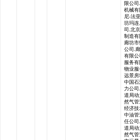
限公司
机械有
尼-法
坊玛连
司.北
制造有
廊坊市
公司.
有限公
服务有
物业服
远景房
中国石
力公司
道局动
然气管
经济技
中油管
任公司
道局动
然气管