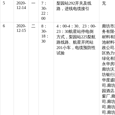
5
2020-
一
7：
梨园站292开关及线
无
12-14
30-
路，进线电缆接引
22：
00
6
2020-
二
8：
4：00-4：30、23：00-
廊坊市
12-15
30-
23：30航星站停电倒
务有限
18：
方式，梨园站225梨航
材料有
30
路线路、航星开闭站
池材料
201小车，电缆预防性
政公司
试验
区热力
绿化有
永华房
廊坊沃
坊银行
华度盛
司.廊
园酒店
窗厂.
司.廊
司.廊
司.廊